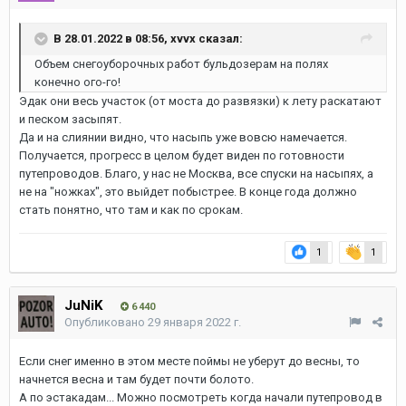
В 28.01.2022 в 08:56,
xvvx
сказал:
Объем снегоуборочных работ бульдозерам на полях
конечно ого-го!
Эдак они весь участок (от моста до развязки) к лету раскатают
и песком засыпят.
Да и на слиянии видно, что насыпь уже вовсю намечается.
Получается, прогресс в целом будет виден по готовности
путепроводов. Благо, у нас не Москва, все спуски на насыпях, а
не на "ножках", это выйдет побыстрее. В конце года должно
стать понятно, что там и как по срокам.
1
1
JuNiK
6 440
Опубликовано
29 января 2022 г.
Если снег именно в этом месте поймы не уберут до весны, то
начнется весна и там будет почти болото.
А по эстакадам... Можно посмотреть когда начали путепровод в