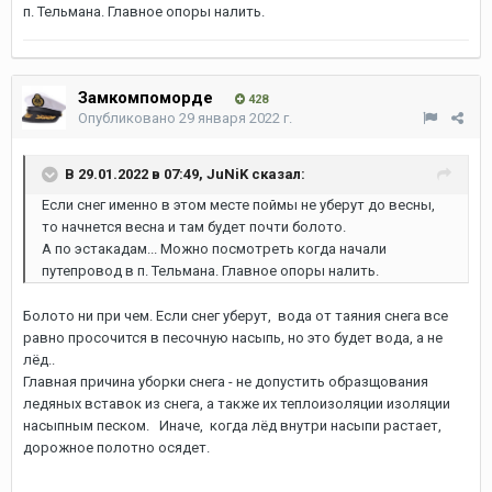
п. Тельмана. Главное опоры налить.
Замкомпоморде
428
Опубликовано
29 января 2022 г.
В 29.01.2022 в 07:49,
JuNiK
сказал:
Если снег именно в этом месте поймы не уберут до весны,
то начнется весна и там будет почти болото.
А по эстакадам... Можно посмотреть когда начали
путепровод в п. Тельмана. Главное опоры налить.
Болото ни при чем. Если снег уберут, вода от таяния снега все
равно просочится в песочную насыпь, но это будет вода, а не
лёд..
Главная причина уборки снега - не допустить образщования
ледяных вставок из снега, а также их теплоизоляции изоляции
насыпным песком. Иначе, когда лёд внутри насыпи растает,
дорожное полотно осядет.