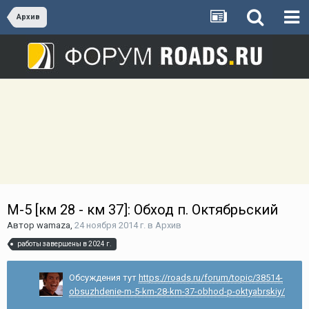
Архив
М-5 [км 28 - км 37]: Обход п. Октябрьский
Автор
wamaza
,
24 ноября 2014 г.
в
Архив
работы завершены в 2024 г.
Обсуждения тут
https://roads.ru/forum/topic/38514-
obsuzhdenie-m-5-km-28-km-37-obhod-p-oktyabrskiy/