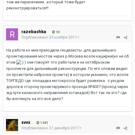
том же пересечении...который тоже будет
реконструироваться!!!
razebashka
10
Опубликовано
25 ноября 2017 г.
На работе ко мне приходили геодезисты ,для дальнейшего
проектирования мостов через р.Москва возле каширки(но не об
этом
) они говорят что работали и на октябрьском
проспекте для дальнейшей реконструкции .По его словам видел
он проект(или наброски проекта) в котором указанно, что возле
ТОРПЕДО где площадка мотокросса будет развязка с уходом
дороги в сторону проектируемого проезда №4037 (проход через
жд пути казанского направления эстакадой) Вот так ли это? где
бы взглянуть на это все дело?
xvvx
1 041
Опубликовано
21 декабря 2017 г.