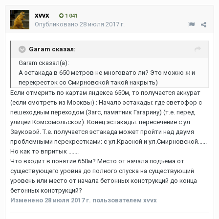
xvvx
1 041
Опубликовано
28 июля 2017 г.
Garam сказал:
Garam сказал(а):
А эстакада в 650 метров не многовато ли? Это можно ж и
перекресток со Смирновской такой накрыть)
Если отмерить по картам яндекса 650м, то получается аккурат
(если смотреть из Москвы) : Начало эстакады: где светофор с
пешеходным переходом (Загс, памятник Гагарину) (т.е. перед
улицей Комсомольской). Конец эстакады: пересечение с ул
Звуковой. Т.е. получается эстакада может пройти над двумя
проблемными перекрестками: с ул.Красной и ул.Смирновской......
Но как то впритык .......
Что входит в понятие 650м? Место от начала подъема от
существующего уровна до полного спуска на существующий
уровень или место от начала бетонных конструкций до конца
бетонных конструкций?
Изменено
28 июля 2017 г.
пользователем xvvx