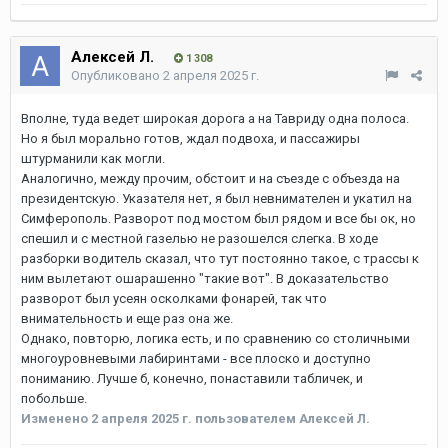
Алексей Л.
1 308
Опубликовано
2 апреля 2025 г.
Вполне, туда ведет широкая дорога а на Тавриду одна полоса.
Но я был морально готов, ждал подвоха, и пассажиры
штурманили как могли.
Аналогично, между прочим, обстоит и на съезде с объезда на
президентскую. Указателя нет, я был невнимателен и укатил на
Симферополь. Разворот под мостом был рядом и все бы ок, но
спешил и с местной газелью не разошелся слегка. В ходе
разборки водитель сказал, что тут постоянно такое, с трассы к
ним вылетают ошарашенно "такие вот". В доказательство
разворот был усеян осколками фонарей, так что
внимательность и еще раз она же.
Однако, повторю, логика есть, и по сравнению со столичными
многоуровневыми лабиринтами - все плоско и доступно
пониманию. Лучше б, конечно, понаставили табличек, и
побольше.
Изменено
2 апреля 2025 г.
пользователем Алексей Л.