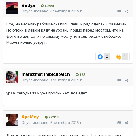
Bodya
60 441
Опубликовано
7 сентября 2019 г.
Всё, на Беседах рабочие снялись, левый ряд сделан и размечен.
Но блоки в левом ряду не убраны прямо перед мостом, что на
фото выше, хотя по самому мосту по всем рядам свободно.
Может ночью уберут.
2
1
marazmat imbicilovich
162
Опубликовано
9 сентября 2019 г.
ураа, сегодня там уже пробки нет. все едет
XpaMoy
27 919
Опубликовано
9 сентября 2019 г.
Для полного счастья надо дождаться, когда Гера освободит