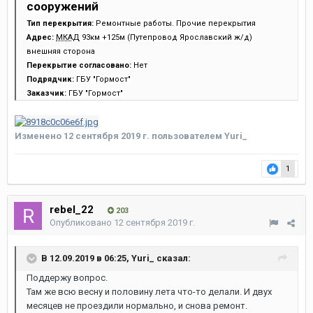
сооружений
Тип перекрытия:
Ремонтные работы. Прочие перекрытия
Адрес:
МКАД
93км +125м (Путепровод Ярославский ж/д)
внешняя сторона
Перекрытие согласовано:
Нет
Подрядчик:
ГБУ "Гормост"
Заказчик:
ГБУ "Гормост"
Изменено
12 сентября 2019 г.
пользователем Yuri_
1
rebel_22
203
Опубликовано
12 сентября 2019 г.
В 12.09.2019 в 06:25,
Yuri_
сказал:
Поддержу вопрос.
Там же вс
ю весну и половину лет
а что-то делали. И д
вух
месяцев не проездили нормально,
и снова ремонт.