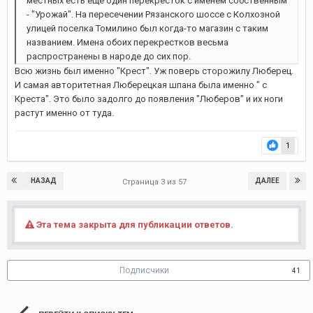
местных есть еще один перекресток с именем собственным
- "Урожай". На пересечении Рязанского шоссе с Колхозной
улицей поселка Томилино был когда-то магазин с таким
названием. Имена обоих перекрестков весьма
распространены в народе до сих пор.
Всю жизнь был именно "Крест". Уж поверь сторожилу Люберец.
И самая авторитетная Люберецкая шпана была именно " с
Креста". Это было задолго до появления "Люберов" и их ноги
растут именно от туда.
1
НАЗАД
ДАЛЕЕ
Страница 3 из 57
Эта тема закрыта для публикации ответов.
Подписчики
41