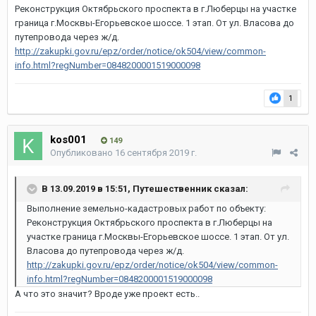
Реконструкция Октябрьского проспекта в г.Люберцы на участке
граница г.Москвы-Егорьевское шоссе. 1 этап. От ул. Власова до
путепровода через ж/д.
http://zakupki.gov.ru/epz/order/notice/ok504/view/common-
info.html?regNumber=0848200001519000098
1
kos001
149
Опубликовано
16 сентября 2019 г.
В 13.09.2019 в 15:51,
Путешественник
сказал:
Выполнение земельно-кадастровых работ по объекту:
Реконструкция Октябрьского проспекта в г.Люберцы на
участке граница г.Москвы-Егорьевское шоссе. 1 этап. От ул.
Власова до путепровода через ж/д.
http://zakupki.gov.ru/epz/order/notice/ok504/view/common-
info.html?regNumber=0848200001519000098
А что это значит? Вроде уже проект есть..