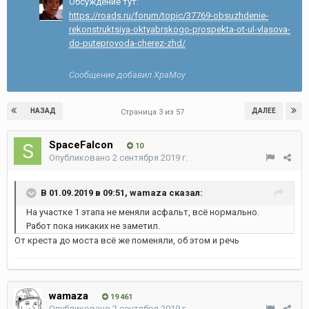
Обсуждение тут:
https://roads.ru/forum/topic/37769-obsuzhdenie-
rekonstruktsiya-oktyabrskogo-prospekta-ot-ul-vlasova-
do-puteprovoda-cherez-zhd/
Сообщение добавил XpaMoy
НАЗАД
ДАЛЕЕ
Страница 3 из 57
SpaceFalcon
10
Опубликовано
2 сентября 2019 г.
В 01.09.2019 в 09:51,
wamaza
сказал:
На участке 1 этапа не меняли асфальт, всё нормально.
Работ пока никаких не заметил.
От креста до моста всё же поменяли, об этом и речь
wamaza
19 461
Опубликовано
2 сентября 2019 г.