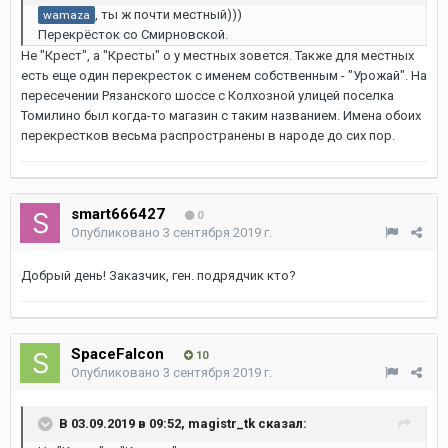
, ты ж почти местный)))
wamaza
Перекрёсток со Смирновской.
Не "Крест", а "Кресты" о у местных зовется. Также для местных
есть еще один перекресток с именем собственным - "Урожай". На
пересечении Рязанского шоссе с Колхозной улицей поселка
Томилино был когда-то магазин с таким названием. Имена обоих
перекрестков весьма распространены в народе до сих пор.
smart666427
0
Опубликовано
3 сентября 2019 г.
Добрый день! Заказчик, ген. подрядчик кто?
SpaceFalcon
10
Опубликовано
3 сентября 2019 г.
В 03.09.2019 в 09:52,
magistr_tk
сказал: