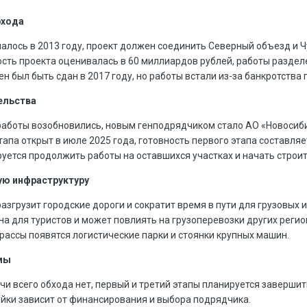
бхода
алось в 2013 году, проект должен соединить Северный объезд и Ч
ость проекта оценивалась в 60 миллиардов рублей, работы разделе
н был быть сдан в 2017 году, но работы встали из-за банкротств
ельства
 работы возобновились, новым генподрядчиком стало АО «Новосиб
этапа открыт в июле 2025 года, готовность первого этапа составляе
руется продолжить работы на оставшихся участках и начать строител
ую инфраструктуру
азгрузит городские дороги и сократит время в пути для грузовых 
на для туристов и может повлиять на грузоперевозки других регио
рассы появятся логистические парки и стоянки крупных машин.
мы
чи всего обхода нет, первый и третий этапы планируется завершить
йки зависит от финансирования и выбора подрядчика.