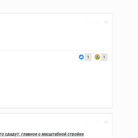
Жалоба
1
1
Жалоба
го сдадут: главное о масштабной стройке