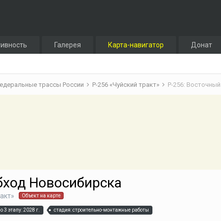
тивность
Галерея
Карта-навигатор
Донат
едеральные трассы России
Р-256 «Чуйский тракт»
Р-256: Восточны
бход Новосибирска
ракт»
Объект на карте
о 3 этапу: 2028 г.
стадия: строительно-монтажные работы