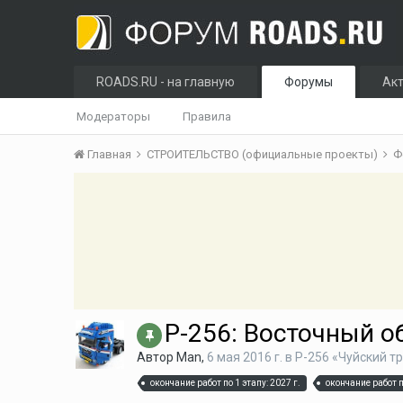
ROADS.RU - на главную
Форумы
Ак
Модераторы
Правила
Главная
СТРОИТЕЛЬСТВО (официальные проекты)
Ф
Р-256: Восточный о
Автор
Man
,
6 мая 2016 г.
в
Р-256 «Чуйский т
окончание работ по 1 этапу: 2027 г.
окончание работ п