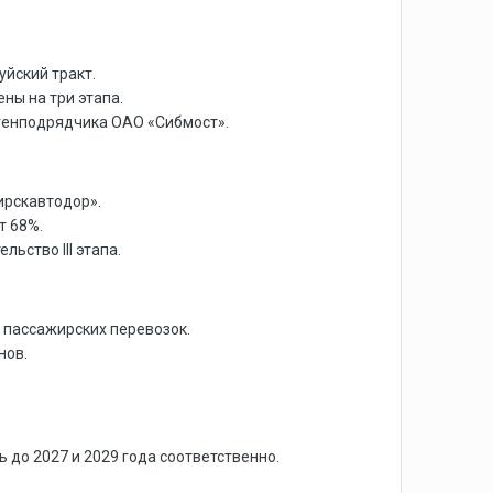
уйский тракт.
ны на три этапа.
а генподрядчика ОАО «Сибмост».
ирскавтодор».
т 68%.
ьство III этапа.
и пассажирских перевозок.
нов.
 до 2027 и 2029 года соответственно.