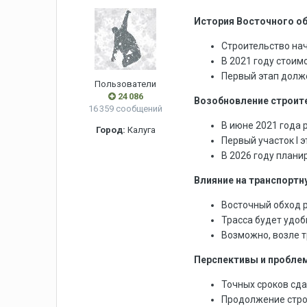
История Восточного о
Строительство нач
В 2021 году стоим
Первый этап долже
Пользователи
24 086
Возобновление строит
16 359 сообщений
В июне 2021 года
Город:
Калуга
Первый участок I 
В 2026 году плани
Влияние на транспортн
Восточный обход р
Трасса будет удоб
Возможно, возле т
Перспективы и пробле
Точных сроков сда
Продолжение стро