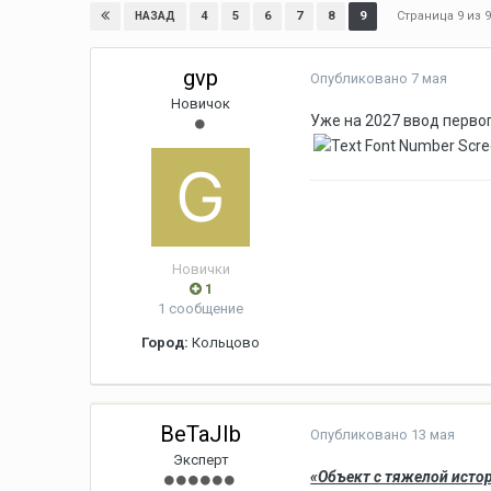
Страница 9 из
4
5
6
7
8
9
НАЗАД
gvp
Опубликовано
7 мая
Новичок
Уже на 2027 ввод перво
Новички
1
1 сообщение
Город:
Кольцово
BeTaJIb
Опубликовано
13 мая
Эксперт
«Объект с тяжелой истор