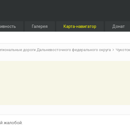
тивность
Галерея
Карта-навигатор
Донат
егиональные дороги Дальневосточного федерального округа
Чукотс
й жалобой.