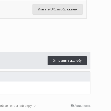
Указать URL изображения
Отправить жалобу
кий автономный округ
Активность