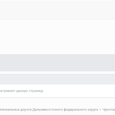
матривает данную страницу
егиональные дороги Дальневосточного федерального округа
Чукотс