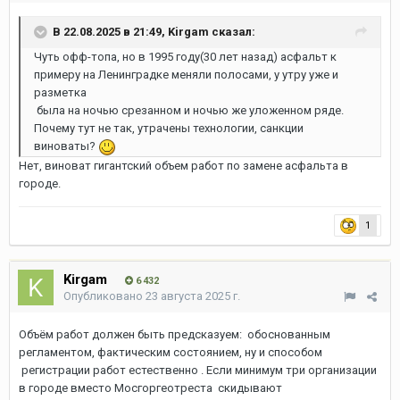
В 22.08.2025 в 21:49,
Kirgam
сказал:
Чуть офф-топа, но в 1995 году(30 лет назад) асфальт к
примеру на Ленинградке меняли полосами, у утру уже и
разметка
была на ночью срезанном и ночью же уложенном ряде.
Почему тут не так, утрачены технологии, санкции
виноваты?
Нет, виноват гигантский объем работ по замене асфальта в
городе.
1
Kirgam
6 432
Опубликовано
23 августа 2025 г.
Объём работ должен быть предсказуем: обоснованным
регламентом, фактическим состоянием, ну и способом
регистрации работ естественно . Если минимум три организации
в городе вместо Мосгоргеотреста скидывают