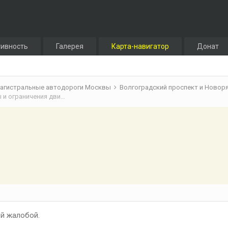
тивность
Галерея
Карта-навигатор
Донат
агистральные автодороги Москвы
Волгоградский проспект и Новор
Волгоградский проспект и Новорязанское шоссе: Ремонты и ограничения движения
й жалобой.