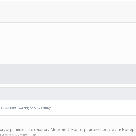
матривает данную страницу
агистральные автодороги Москвы
Волгоградский проспект и Новор
Волгоградский проспект и Новорязанское шоссе: Ремонты и ограничения движения