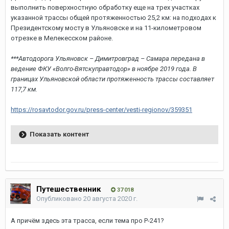
выполнить поверхностную обработку еще на трех участках
указанной трассы общей протяженностью 25,2 км: на подходах к
Президентскому мосту в Ульяновске и на 11-километровом
отрезке в Мелекесском районе.
***Автодорога Ульяновск – Димитровград – Самара передана в
ведение ФКУ «Волго-Вятскуправтодор» в ноябре 2019 года. В
границах Ульяновской области протяженность трассы составляет
117,7 км.
https://rosavtodor.gov.ru/press-center/vesti-regionov/359351
Показать контент
Путешественник
37 018
Опубликовано
20 августа 2020 г.
А причём здесь эта трасса, если тема про Р-241?