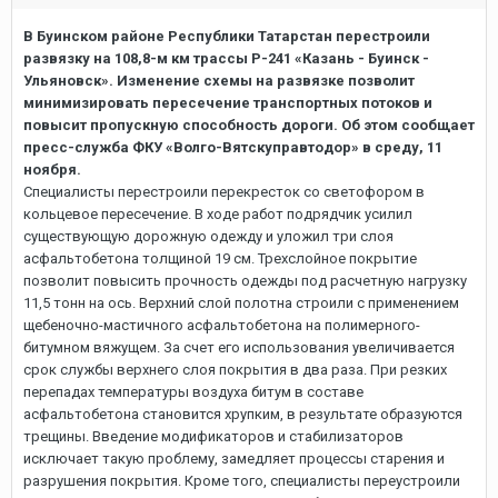
В Буинском районе Республики Татарстан перестроили
развязку на 108,8-м км трассы Р-241 «Казань - Буинск -
Ульяновск». Изменение схемы на развязке позволит
минимизировать пересечение транспортных потоков и
повысит пропускную способность дороги. Об этом сообщает
пресс-служба ФКУ «Волго-Вятскуправтодор» в среду, 11
ноября.
Специалисты перестроили перекресток со светофором в
кольцевое пересечение. В ходе работ подрядчик усилил
существующую дорожную одежду и уложил три слоя
асфальтобетона толщиной 19 см. Трехслойное покрытие
позволит повысить прочность одежды под расчетную нагрузку
11,5 тонн на ось. Верхний слой полотна строили с применением
щебеночно-мастичного асфальтобетона на полимерного-
битумном вяжущем. За счет его использования увеличивается
срок службы верхнего слоя покрытия в два раза. При резких
перепадах температуры воздуха битум в составе
асфальтобетона становится хрупким, в результате образуются
трещины. Введение модификаторов и стабилизаторов
исключает такую проблему, замедляет процессы старения и
разрушения покрытия. Кроме того, специалисты переустроили