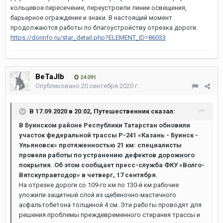
кольцевое пересечение, переустроили линии освещения,
барьерное ограждение и знаки. В настоящий момент
продолжаются работы по благоустройству отрезка дороги.
https://dorinfo.ru/star_detail.php?ELEMENT_ID=86033
BeTaJIb
24 091
Опубликовано
20 сентября 2020 г.
В 17.09.2020 в 20:02,
Путешественник
сказал:
В Буинском районе Республики Татарстан обновили
участок федеральной трассы Р-241 «Казань - Буинск -
Ульяновск» протяженностью 21 км: специалисты
провели работы по устранению дефектов дорожного
покрытия. Об этом сообщает пресс-служба ФКУ «Волго-
Вятскуправтодор» в четверг, 17 сентября.
На отрезке дороги со 109-го км по 130-й км рабочие
уложили защитный слой из щебеночно-мастичного
асфальтобетона толщиной 4 см. Эти работы проводят для
решения проблемы преждевременного стирания трассы и