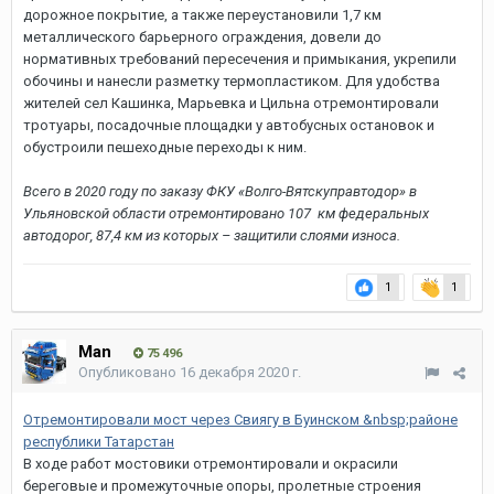
дорожное покрытие, а также переустановили 1,7 км
металлического барьерного ограждения, довели до
нормативных требований пересечения и примыкания, укрепили
обочины и нанесли разметку термопластиком. Для удобства
жителей сел Кашинка, Марьевка и Цильна отремонтировали
тротуары, посадочные площадки у автобусных остановок и
обустроили пешеходные переходы к ним.
Всего в 2020 году по заказу ФКУ «Волго-Вятскуправтодор» в
Ульяновской области отремонтировано 107 км федеральных
автодорог, 87,4 км из которых – защитили слоями износа.
1
1
Man
75 496
Опубликовано
16 декабря 2020 г.
Отремонтировали мост через Свиягу в Буинском &nbsp;районе
республики Татарстан
В ходе работ мостовики отремонтировали и окрасили
береговые и промежуточные опоры, пролетные строения