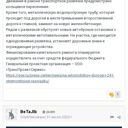
движения в районе транспортной развязки предусмотрено
кольцевое пересечение.
Кроме того, металлическую водопропускную трубу, которая
проходит под дорогой в месте примыкания второстепенной
дороги к главной, заменят на новую железобетонную.
Рядом с развязкой обустроят новые автобусные остановки с
металлическими автопавильонами. На участке, где находится
одноуровневая развязка, установят дорожные знаки и
ограждающие устройства.
Финансирование капитального ремонта планируется
осуществлять за счет средств федерального бюджета.
Генеральная проектная организация – ООО
«ТрансПроектСервис».
https://gge.ru/press-center/news/na-avtomobilnoy-doroge-r-241-
otremontiruyut-razvyazku/
1
BeTaJIb
24 091
Опубликовано
31 июля 2020 г.