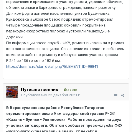
пересечения и примыкания к участку дороги, укрепили обочины,
обновили знаки и барьерное ограждение, нанесли разметку.
Для комфорта жителей населенных пунктов Будённовка,
Кундюковка и Елховое Озеро подрядчик отремонтировал
четыре посадочные площадки: обновили покрытие на
переходно-скоростных полосах и устроили пешеходные
дорожки.
По информации пресс-службы ФКУ, ремонт выполнили в рамках
контракта жизненного цикла. Соглашение включает в себя весь
комплекс работ по ремонту и обслуживанию участка трассы
Р-241 со 136-го км по 182-й км.
https://dorinfo.ru/star_detail.php?ELEMENT_ID=98841
Путешественник
37 018
Опубликовано
22 декабря 2021 г.
В Верхнеуслонском районе Республики Татарстан
отремонтировали около 9 км федеральной трассы Р-241
«Казань - Буинск - Ульяновск». Работы проведены на двух
участках автодороги. Об этом сообщает пресс-служба ФКУ
«Волго-Вятскуправтодор» в среду, 22 декабря.