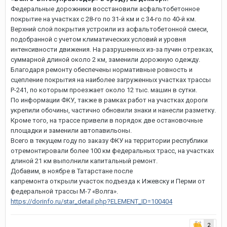
Федеральные дорожники восстановили асфальтобетонное
покрытие на участках с 28-го по 31-й км и с 34-го по 40-й км.
Верхний слой покрытия устроили из асфальтобетонной смеси,
подобранной с учетом климатических условий и уровня
интенсивности движения. На разрушенных из-за пучин отрезках,
суммарной длиной около 2 км, заменили дорожную одежду.
Благодаря ремонту обеспечены нормативные ровность и
сцепление покрытия на наиболее загруженных участках трассы
Р-241, по которым проезжает около 12 тыс. машин в сутки.
По информации ФКУ, также в рамках работ на участках дороги
укрепили обочины, частично обновили знаки и нанесли разметку.
Кроме того, на трассе привели в порядок две остановочные
площадки и заменили автопавильоны.
Всего в текущем году по заказу ФКУ на территории республики
отремонтировали более 100 км федеральных трасс, на участках
длиной 21 км выполнили капитальный ремонт.
Добавим, в ноябре в Татарстане после
капремонта открыли участок подъезда к Ижевску и Перми от
федеральной трассы М-7 «Волга».
https://dorinfo.ru/star_detail.php?ELEMENT_ID=100404
2