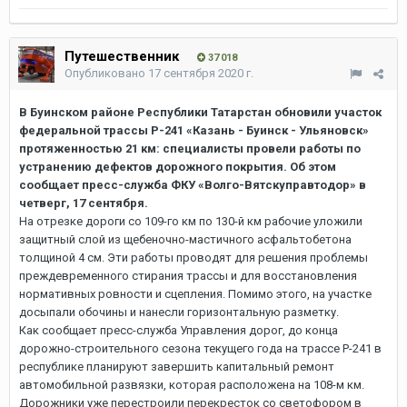
Путешественник
37 018
Опубликовано
17 сентября 2020 г.
В Буинском районе Республики Татарстан обновили участок
федеральной трассы Р-241 «Казань - Буинск - Ульяновск»
протяженностью 21 км: специалисты провели работы по
устранению дефектов дорожного покрытия. Об этом
сообщает пресс-служба ФКУ «Волго-Вятскуправтодор» в
четверг, 17 сентября.
На отрезке дороги со 109-го км по 130-й км рабочие уложили
защитный слой из щебеночно-мастичного асфальтобетона
толщиной 4 см. Эти работы проводят для решения проблемы
преждевременного стирания трассы и для восстановления
нормативных ровности и сцепления. Помимо этого, на участке
досыпали обочины и нанесли горизонтальную разметку.
Как сообщает пресс-служба Управления дорог, до конца
дорожно-строительного сезона текущего года на трассе Р-241 в
республике планируют завершить капитальный ремонт
автомобильной развязки, которая расположена на 108-м км.
Дорожники уже перестроили перекресток со светофором в