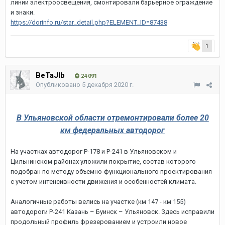
линии электроосвещения, смонтировали барьерное ограждение
и знаки.
https://dorinfo.ru/star_detail.php?ELEMENT_ID=87438
1
BeTaJIb
24 091
Опубликовано
5 декабря 2020 г.
В Ульяновской области отремонтировали более 20
км федеральных автодорог
На участках автодорог Р-178 и Р-241 в Ульяновском и
Цильнинском районах уложили покрытие, состав которого
подобран по методу объемно-функционального проектирования
с учетом интенсивности движения и особенностей климата.
Аналогичные работы велись на участке (км 147 - км 155)
автодороги Р-241 Казань – Буинск – Ульяновск. Здесь исправили
продольный профиль фрезерованием и устроили новое