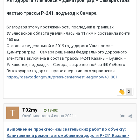
Автодорога Ульяновск – Димитровград – Самара стала
частью трассы Р-241, подъезд к Самаре.
Благодаря этому протяженность последней в границах
Ульяновской области увеличилась на 117 км и составила почти
163 км.
Ставшая федеральной в 2019 году дорога Ульяновск –
Димитровград – Самара решением Федерального дорожного
агентства включена в состав трассы Р-241 Казань – Буинск –
Ульяновск, подъезд к г. Самара, закрепленной за ФКУ «Волго-
Вятскоуправтодор» на праве оперативного управления.
https://rosavtodor.gov.ru/press-center/vesti-regionov/431381
2
T02my
18 402
Опубликовано
4 июня 2021 г.
Выполнение проектно-изыскательских работ по объекту:
Капитальный ремонт автомобильной дороги Р-241 Казань -