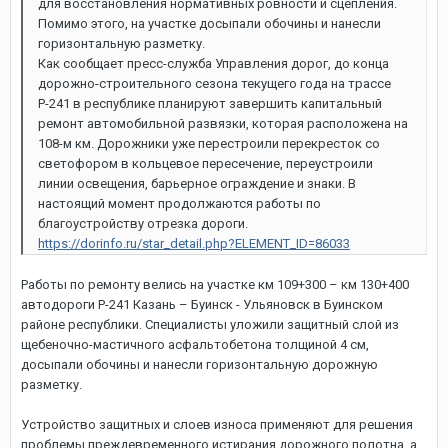
для восстановления нормативных ровности и сцепления.
Помимо этого, на участке досыпали обочины и нанесли
горизонтальную разметку.
Как сообщает пресс-служба Управления дорог, до конца
дорожно-строительного сезона текущего года на трассе
Р-241 в республике планируют завершить капитальный
ремонт автомобильной развязки, которая расположена на
108-м км. Дорожники уже перестроили перекресток со
светофором в кольцевое пересечение, переустроили
линии освещения, барьерное ограждение и знаки. В
настоящий момент продолжаются работы по
благоустройству отрезка дороги.
https://dorinfo.ru/star_detail.php?ELEMENT_ID=86033
Работы по ремонту велись на участке км 109+300 – км 130+400
автодороги Р-241 Казань – Буинск - Ульяновск в Буинском
районе республики. Специалисты уложили защитный слой из
щебеночно-мастичного асфальтобетона толщиной 4 см,
досыпали обочины и нанесли горизонтальную дорожную
разметку.
Устройство защитных и слоев износа применяют для решения
проблемы преждевременного истирания дорожного полотна, а