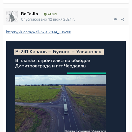
BeTaJIb
24 091
Опубликовано
12 июня 2021 г.
https://vk.com/wall-67937894_106268