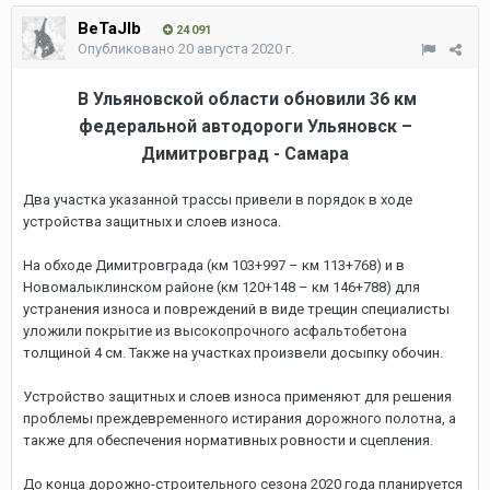
BeTaJIb
24 091
Опубликовано
20 августа 2020 г.
В Ульяновской области обновили 36 км
федеральной автодороги Ульяновск –
Димитровград - Самара
Два участка указанной трассы привели в порядок в ходе
устройства защитных и слоев износа.
На обходе Димитровграда (км 103+997 – км 113+768) и в
Новомалыклинском районе (км 120+148 – км 146+788) для
устранения износа и повреждений в виде трещин специалисты
уложили покрытие из высокопрочного асфальтобетона
толщиной 4 см. Также на участках произвели досыпку обочин.
Устройство защитных и слоев износа применяют для решения
проблемы преждевременного истирания дорожного полотна, а
также для обеспечения нормативных ровности и сцепления.
До конца дорожно-строительного сезона 2020 года планируется