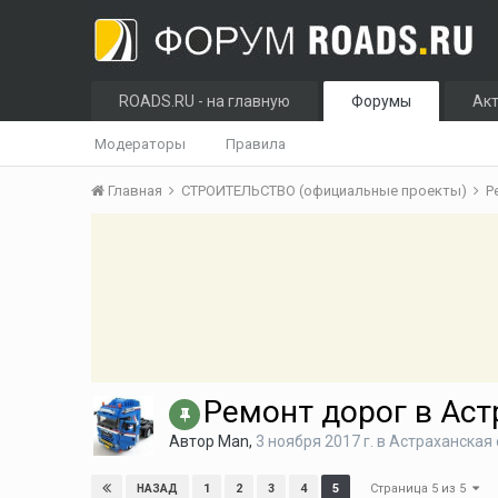
ROADS.RU - на главную
Форумы
Ак
Модераторы
Правила
Главная
СТРОИТЕЛЬСТВО (официальные проекты)
Р
Ремонт дорог в Аст
Автор
Man
,
3 ноября 2017 г.
в
Астраханская 
Страница 5 из 5
1
2
3
4
5
НАЗАД