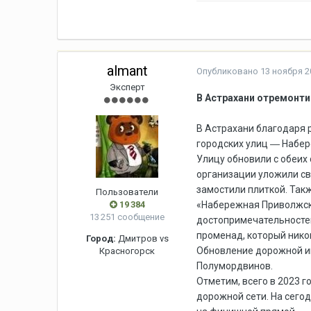
almant
Опубликовано
13 ноября 20
Эксперт
В Астрахани отремонт
В Астрахани благодаря 
городских улиц ― Набер
Улицу обновили с обеих
организации уложили св
замостили плиткой. Так
Пользователи
19 384
«Набережная Приволжска
13 251 сообщение
достопримечательностей
променад, который нико
Город:
Дмитров vs
Обновление дорожной ин
Красногорск
Полумордвинов.
Отметим, всего в 2023 
дорожной сети. На сего