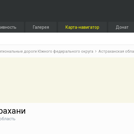
тивность
Галерея
Карта-навигатор
Донат
егиональные дороги Южного федерального округа
Астраханская обл
рахани
область