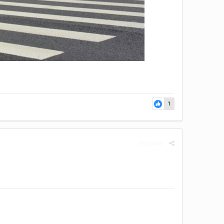
1
Жалоба