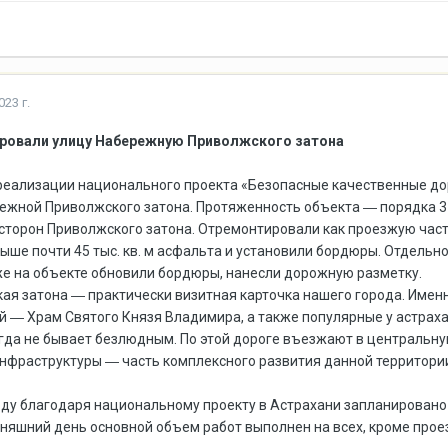
23 г.
ировали улицу Набережную Приволжского затона
реализации национального проекта «Безопасные качественные до
ежной Приволжского затона. Протяженность объекта ― порядка 3
 сторон Приволжского затона. Отремонтировали как проезжую част
ыше почти 45 тыс. кв. м асфальта и установили бордюры. Отдель
же на объекте обновили бордюры, нанесли дорожную разметку.
я затона ― практически визитная карточка нашего города. Именн
 ― Храм Святого Князя Владимира, а также популярные у астрах
гда не бывает безлюдным. По этой дороге въезжают в центральную
фраструктуры ― часть комплексного развития данной территории
году благодаря национальному проекту в Астрахани запланировано
дняшний день основной объем работ выполнен на всех, кроме прое