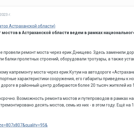
2023 г.
атор Астраханской области)
мостов в Астраханской области ведем в рамках национальног
е провели ремонт моста через ерик Днищево. Здесь заменили дор
и балки пролетных строений, оборудовали тротуары, а также уста
ому капремонту моста через ерик Кутум на автодороге «Астрахань
портные характеристики сооружения, его габариты приведены к н
 дороге в районный центр добираются более 20 тысяч жителей из 
осрочно. Возможность ремонта мостов и путепроводов в рамках на
отремонтировано десять мостов, семь из них - в этом году. Ещё на