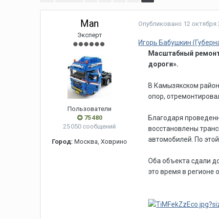
Man
Опубликовано
12 октября 
Эксперт
Игорь Бабушкин (Губерн
Масштабный ремонт 
дороги».
В Камызякском район
опор, отремонтировал
Пользователи
75 480
Благодаря проведенн
25 050 сообщений
восстановлены транс
автомобилей. По этой
Город:
Москва, Ховрино
Оба объекта сдали д
это время в регионе 