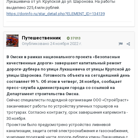
Лукашевича от ул. Крупской до ул. Шаронова. На работы
выделено 225,4 млн рублей.
https://dorinfo.ru/star_detail.php?ELEMENT_ID=134139
Путешественник
37 013
Опубликовано
24 ноября 2022 г.
В Омске в рамках национального проекта «Безопасные
качественные дороги» завершают капитальный ремонт
дороги-дублера по улице Лукашевича от улицы Крупской до
улицы Шаронова. Готовность объекта на сегодняшний день
составляет 99 %. Об этом в четверг, 24 ноября, сообщает
пресс-служба администрации города со ссылкой на
Департамент строительства Омска.
Сейчас специалисты подрядной организации ООО «СтройТраст»
заканчивают работы по устройству уличных торшеров на
тротуарах. Согласно контракту, срок завершения капремонта -
30 ноября.
Проектом было предусмотрено устройство ливневой
канализации, защита сетей электроснабжения и газоснабжения,
уширение проезжей части дороги-дублера улицы Лукашевича с