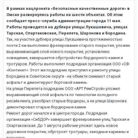
В рамках нацпроекта «Безопасные качественные дороги» в
Омске развернулись работы на шести объектах. Об этом
сообщает пресс-служба администрации города 11 мая.
Работы проводятся на дублере улицы Лукашевича, улицах
Тарская, Спартаковская, Перелета, Шаронова и Бородина.
Так, на участке дублера улицы Лукашевича протяженностью
почти 2 км выполнено фрезерование старого покрытия, уложен
выравнивающий слой нового покрытия, установлено
освещение, завершается обустройство бордюрного камня и
тротуаров. Работы выполняет подрядная организация ООО «СФ
«Континет». Этот же подрядчик приступил к ремонту улицы
Бородина в Советском округе - на объекте снимают старый
асфальт и демонтируют бортовой камень.
На улице Перелета подрядчик ООО «АРТ РемСтрой» уложил
выравнивающий слой асфальта по технологии холодного
ресайклинга, разобрал старые бордюры, а на улице Шаронова
демонтировал старые бордюрные камни.
Ремонт дорог начался и в центре города. Подрядная
организация «СибДОР» завершает фрезерование улиц Тарская и
Спартаковская. До 1 августа рабочие уложат здесь новое
дорожное покрытие, обустроят тротуары, заездные карманы и
парковки.