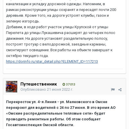
канализации и укладку дорожной одежды. Напомним, в
рамках реконструкции улицы сохранят и пересадят почти 200
деревьев. Кроме того, на дороге устроят клумбы, газон и
зеленую изгородь.
Добавим, в ходе работ участок улицы Крупской от улицы
Перелета до улицы Лукашевича расширят до четырех полос
движения. На дороге установят разделительную полосу,
построят тротуар с велодорожкой, заездные карманы,
смонтируют освещение. Все работы на объекте завершат к
октябрю текущего года.
https://dorinfo.ru/star_detail.php?ELEMENT_ID=117213
Путешественник
37 013
Опубликовано
21 июня 2022 г.
Перекресток ул. 4-я Линия - ул. Маяковского в Омске
перекроют для водителей с 24 по 27 июня. В это время АО
«Омские распределительные тепловые сети» будет
проводить ремонтные работы. Об этом сообщает
Госавтоинспекция Омской области.