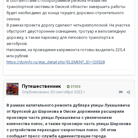
В соответствии с госпрограммой региона «Развитие
транспортной системы в Омской области» завершить работы
будет необходимо до конца ткущего дорожно-строительного
сезона.
В рамках проекта дорогу сделают четырехполосной. На участке
обустроят двустороннее освещение, тротуар и велосипедную
дорожку, а также парковку для легкового транспорта и
автобусов.
Напомним, на проведение капремонта готовы выделить 225,4
млн рублей.
https://dorinfo.ru/star_detail.php?ELEMENT_ID=120528
Путешественник
37 013
Опубликовано
20 сентября 2022 г.
В рамках капитального ремонта дублера улицы Лукашевича
от Крупской до Шаронова в Омске дорожники расширили
проезжую часть улицы Лукашевича с увеличением
количества полос, а также проезжую часть улицы Шаронова
с устройством переходно-скоростных полос. Об этом
сообщает пресс-служба администрации города.