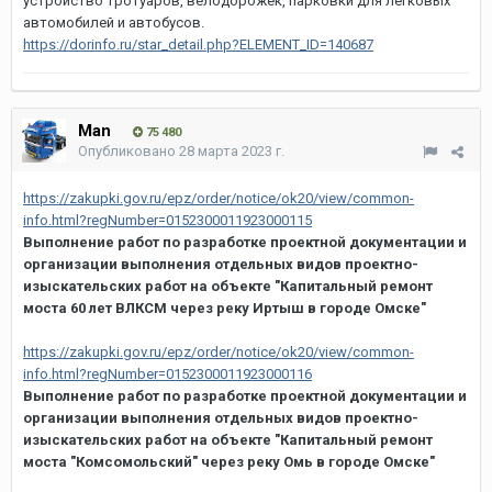
устройство тротуаров, велодорожек, парковки для легковых
автомобилей и автобусов.
https://dorinfo.ru/star_detail.php?ELEMENT_ID=140687
Man
75 480
Опубликовано
28 марта 2023 г.
https://zakupki.gov.ru/epz/order/notice/ok20/view/common-
info.html?regNumber=0152300011923000115
Выполнение работ по разработке проектной документации и
организации выполнения отдельных видов проектно-
изыскательских работ на объекте "Капитальный ремонт
моста 60 лет ВЛКСМ через реку Иртыш в городе Омске"
https://zakupki.gov.ru/epz/order/notice/ok20/view/common-
info.html?regNumber=0152300011923000116
Выполнение работ по разработке проектной документации и
организации выполнения отдельных видов проектно-
изыскательских работ на объекте "Капитальный ремонт
моста "Комсомольский" через реку Омь в городе Омске"