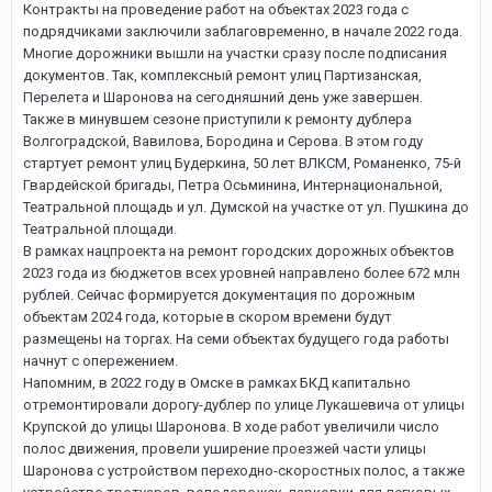
Контракты на проведение работ на объектах 2023 года с
подрядчиками заключили заблаговременно, в начале 2022 года.
Многие дорожники вышли на участки сразу после подписания
документов. Так, комплексный ремонт улиц Партизанская,
Перелета и Шаронова на сегодняшний день уже завершен.
Также в минувшем сезоне приступили к ремонту дублера
Волгоградской, Вавилова, Бородина и Серова. В этом году
стартует ремонт улиц Будеркина, 50 лет ВЛКСМ, Романенко, 75-й
Гвардейской бригады, Петра Осьминина, Интернациональной,
Театральной площадь и ул. Думской на участке от ул. Пушкина до
Театральной площади.
В рамках нацпроекта на ремонт городских дорожных объектов
2023 года из бюджетов всех уровней направлено более 672 млн
рублей. Сейчас формируется документация по дорожным
объектам 2024 года, которые в скором времени будут
размещены на торгах. На семи объектах будущего года работы
начнут с опережением.
Напомним, в 2022 году в Омске в рамках БКД капитально
отремонтировали дорогу-дублер по улице Лукашевича от улицы
Крупской до улицы Шаронова. В ходе работ увеличили число
полос движения, провели уширение проезжей части улицы
Шаронова с устройством переходно-скоростных полос, а также