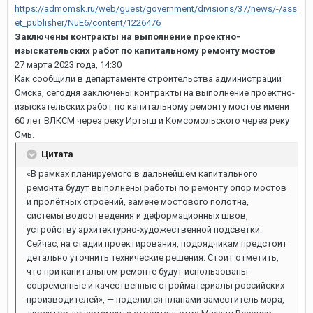
https://admomsk.ru/web/guest/government/divisions/37/news/-/ass
et_publisher/NuE6/content/1226476
Заключены контракты на выполнение проектно-
изыскательских работ по капитальному ремонту мостов
27 марта 2023 года, 14:30
Как сообщили в департаменте строительства администрации
Омска, сегодня заключены контракты на выполнение проектно-
изыскательских работ по капитальному ремонту мостов имени
60 лет ВЛКСМ через реку Иртыш и Комсомольского через реку
Омь.
Цитата
«В рамках планируемого в дальнейшем капитального
ремонта будут выполнены работы по ремонту опор мостов
и пролётных строений, замене мостового полотна,
системы водоотведения и деформационных швов,
устройству архитектурно-художественной подсветки.
Сейчас, на стадии проектирования, подрядчикам предстоит
детально уточнить технические решения. Стоит отметить,
что при капитальном ремонте будут использованы
современные и качественные стройматериалы российских
производителей», — поделился планами заместитель мэра,