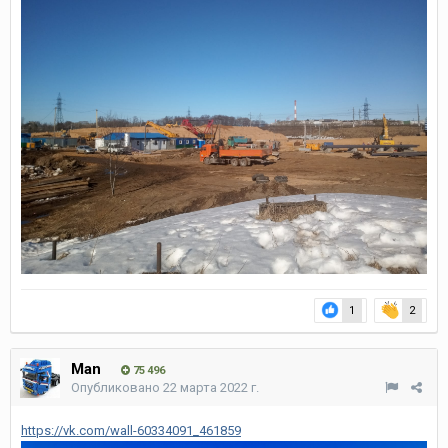
1
2
Man
75 496
Опубликовано
22 марта 2022 г.
https://vk.com/wall-60334091_461859