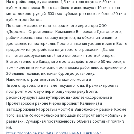
На стройплощадку завезено 1,5 тыс. тонн шпунта и 50 тыс.
кубометров песка. Всего на объекте используют 10 тыс. тонн
металлоконструкций, 500 тыс. кубометров песка и более 20 тыс.
кубометров бетона.
По словам заместителя генерального директора ООО
«Дорожная Строительная Компания» Вячеслава Джиганского,
рабочие выполняют сварку шпунтов, на объект интенсивно
доставляются материалы. После снижения уровня воды в Волге
продолжится устройство шпунтового ограждения. Далее
начнется сооружение свайного основания третьей опоры.
В строительстве Западного моста задействовано 50 человек, в
том числе пять инженерно-технических работников, привлечено
20 единиц техники, включая буровую установку.
Напомним, строительство Западного моста в
Твери стартовало в начале текущего года. В рамках проекта
построят мостовую переправу через реку Волга,
реконструируют два путепровода - железнодорожный в
Пролетарском районе (через проспект Калинина) и
автодорожный («Горбатый мост») в Заволжском районе. Кроме
того, возле Комсомольской площади построят автомобильные
развязки. Суммарная протяженность объекта составит почти 3
км.
https://dorinfo.ru/star_detail.php?ELEMENT_ID=108821