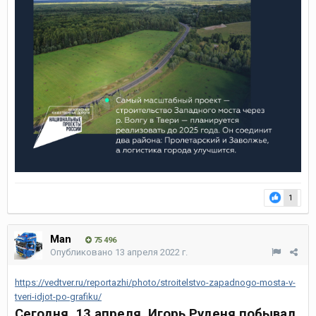
1
Man
75 496
Опубликовано
13 апреля 2022 г.
https://vedtver.ru/reportazhi/photo/stroitelstvo-zapadnogo-mosta-v-
tveri-idjot-po-grafiku/
Сегодня, 13 апреля, Игорь Руденя побывал