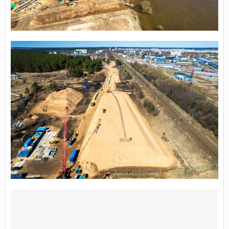
3
2
НАЗАД
ДАЛЕЕ
Страница 4 из 10
Для публикации сообщений создайте
учётную запись или авторизуйтесь
Вы должны быть пользователем, чтобы оставить комментарий
Создать учетную запись
Зарегистрируйте новую учётную запись в нашем
сообществе. Это очень просто!
Регистрация нового пользователя
Войти
Уже есть аккаунт? Войти в систему.