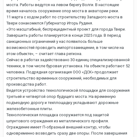
моста. Работы ведутся на левом берегу Волги. В настоящее
время началось сооружение опор моста в акватории реки.
11 марта с ходом работ по строительству Западного моста в
Твери ознакомился Губернатор Игорь Руденя.
«Это масштабный, беспрецедентный проект для города Твери.
Завершить работы планируется в конце 2025 года. В период
санкционных ограничений у нас появилось больше
возможностей проводить импортозамещение, в том числе на
этом объекте», – считает глава региона.
Сейчас в работах задействовано 30 единиц специализированной
техники, в том числе буровая установка. На объекте работают 52
человека. Подрядная организация ООО «ДСК» продолжает
строительство временных сооружений, необходимых для
производства работ.
Ведется устройство технологической площадки для сооружения
третьей и четвертой опор будущего моста. На временную
подъездную дорогу и техплощадку укладывают дорожные
железобетонные плиты.
Технологическая площадка сооружается под защитой
шпунтового ограждения из металлического профиля.
Ограждение имеет П-образный внешний контур, чтобы
одновременно возводить сразу две опоры. После завершения