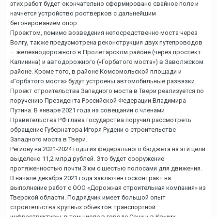
этих работ будет окончательно сформировано свайное поле и
начнется устройство ростверков с дальнейшим
бетонированием опор.
Проектом, помимо возведения непосредственно моста через
Волгу, также предусмотрена реконструкция двух путепроводов
– железнодорожного в Пролетарском районе (через проспект
Калинина) и автодорожного («Горбатого моста») в Заволжском
районе. Кроме того, в районе Комсомольской площади и
«Горбатого моста» будут устроены автомобильные развязки.
Проект строительства Западного моста в Твери реализуется по
поручению Президента Российской Федерации Владимира
Путина. В январе 2021 года на совещании с членами
Правительства РФ глава государства поручил рассмотреть
обращение Губернатора Игоря Рудени о строительстве
Западного моста в Твери.
Региону на 2021-2024 годы из федерального бюджета на эти цели
выделено 11,2 млрд рублей. Это будет сооружение
протяженностью почти 3 км с шестью полосами для движения.
В начале декабря 2021 года заключен госконтракт на
выполнение работ с ООО «Дорожная строительная компания» из
Тверской области. Подрядчик имеет большой опыт
строительства крупных объектов транспортной
инфраструктуры, в том числе в городе Сочи и в Крыму.