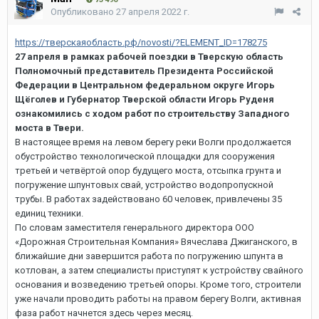
Опубликовано
27 апреля 2022 г.
https://тверскаяобласть.рф/novosti/?ELEMENT_ID=178275
27 апреля в рамках рабочей поездки в Тверскую область
Полномочный представитель Президента Российской
Федерации в Центральном федеральном округе Игорь
Щёголев и Губернатор Тверской области Игорь Руденя
ознакомились с ходом работ по строительству Западного
моста в Твери.
В настоящее время на левом берегу реки Волги продолжается
обустройство технологической площадки для сооружения
третьей и четвёртой опор будущего моста, отсыпка грунта и
погружение шпунтовых свай, устройство водопропускной
трубы. В работах задействовано 60 человек, привлечены 35
единиц техники.
По словам заместителя генерального директора ООО
«Дорожная Строительная Компания» Вячеслава Джиганского, в
ближайшие дни завершится работа по погружению шпунта в
котлован, а затем специалисты приступят к устройству свайного
основания и возведению третьей опоры. Кроме того, строители
уже начали проводить работы на правом берегу Волги, активная
фаза работ начнется здесь через месяц.