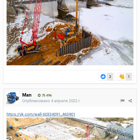
2
1
Man
75 496
Опубликовано
4 апреля 2022 г.
https://vk.com/wall-60334091_463901