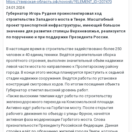
https://тверская-область.рф/novosti/?ELEMENT_ID=207470
24.01.2024
Губернатор Игорь Руденя проинспектировал ход
строительства Западного моста в Твери. Масштабный
проект транспортной инфраструктуры, имеющий большое
значение для развития столицы Верхневолжья, реализуется
по поручению и при поддержке Президента России.
В настоящее время в строительстве задействовано более 250
человек и 40 единиц техники. Ведётся укрепительная сборка
пролётного строения, выполнен значительный объём надвижки
левой части моста по направлению к Пролетарскому району
города. В конце этого месяца планируется приступить к седьмой
стадии надвижки сооружения. Ведутся работы по установке
конструкций смотровых ходов. По итогам посещения объекта
Губернатор отметил высокий уровень работ.
«Также высокими темпами идут работы по строительству
железнодорожного перехода на Комсомольской площади.
Активно идут работы на Горбатом мосту. После открытия
рабочего движения по объезду с улицы Фрунзе, начнётся
активная фаза модернизации Горбатого моста. Слова
признательности Президенту Российской Федерации. Данная
стройка идёт по обращению жителей города Твери, которые