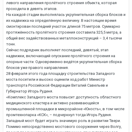
левого направления пролётного строения объекта, которая
проходила в девять этапов.
На каждой стадии выполнялась укрупнительная сборка блоков и
их надвижка на определённую величину. В настоящее время
смонтирован последний участок длиной 75 метров. Суммарно
протяжённость пролётного строения составила 325,5 метра, а
общий вес задействованных металлоконструкций – 3,4 тысячи
тонн.
Сейчас подрядчик выполняет последний, девятый, этап
надвижки, включающий опускание пролётного строения на
опорные части. Одновременно ведётся укрупнительная сборка
блоков уже правого направления.
28 февраля этого года площадку строительства Западного
моста посетили и высоко оценили ход работ Министр
транспорта Российской Федерации Виталий Савельев и
Губернатор Игорь Руденя.
«Комплекс Западного моста повысит доступность областного
медицинского кластера и активно развивающейся
промышленной площадки в микрорайоне «Юность», в том числе
промтехнопарка «КСК», – подчеркнул тогда Игорь Руденя.
Западный мост будет играть значимую роль в развитии Твери.
Помимо непосредственно мостового сооружения через Волгу,