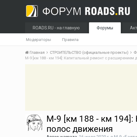
ROADS.RU - на главную
Форумы
Ак
Модераторы
Правила
Главная
СТРОИТЕЛЬСТВО (официальные проекты)
Ф
М-9 [км 188 - км 194]: Капитальный ремонт с расширением
М-9 [км 188 - км 194
полос движения