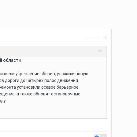
Жалоба
й области
оизвели укрепление обочин, уложили новую
ов дороги до четырех полос движения.
ремонта установили осевое барьерное
ещение, а также обновят остановочные
оду.