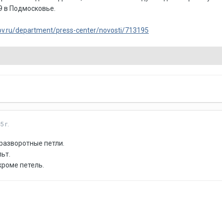
 в Подмосковье.
.gov.ru/department/press-center/novosti/713195
5 г.
 разворотные петли.
ьт.
кроме петель.