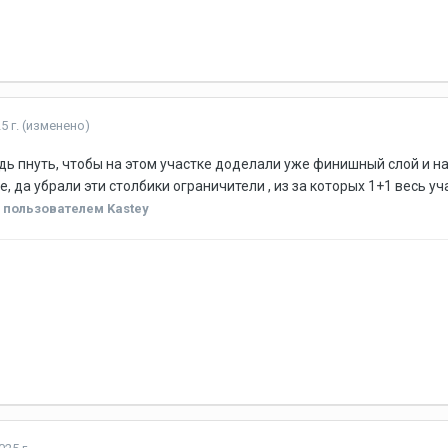
5 г.
(изменено)
дь пнуть, чтобы на этом участке доделали уже финишный слой и на
, да убрали эти столбики ограничители , из за которых 1+1 весь уч
.
пользователем Kastey