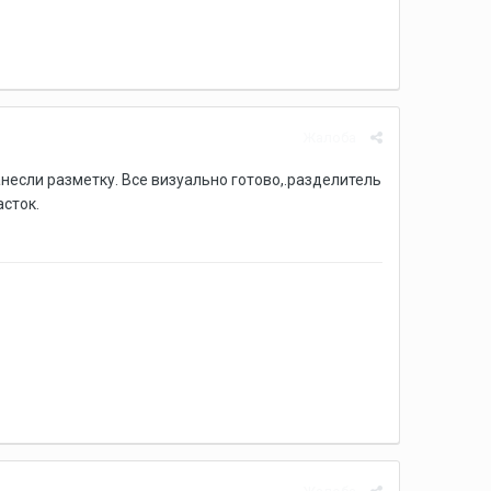
Жалоба
несли разметку. Все визуально готово,.разделитель
асток.