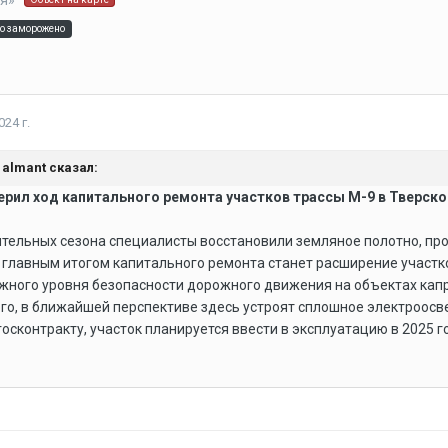
ия»
во заморожено
24 г.
,
almant
сказал:
рил ход капитального ремонта участков трассы М-9 в Тверско
тельных сезона специалисты восстановили земляное полотно, пр
главным итогом капитального ремонта станет расширение участк
жного уровня безопасности дорожного движения на объектах кап
го, в ближайшей перспективе здесь устроят сплошное электроосв
осконтракту, участок планируется ввести в эксплуатацию в 2025 г