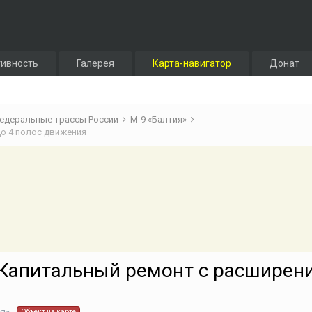
тивность
Галерея
Карта-навигатор
Донат
едеральные трассы России
М-9 «Балтия»
 до 4 полос движения
]: Капитальный ремонт с расширен
Объект на карте