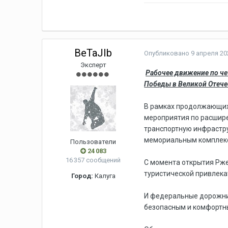
BeTaJIb
Опубликовано
9 апреля 202
Эксперт
Рабочее движение по че
Победы в Великой Отече
В рамках продолжающих
мероприятия по расшире
транспортную инфрастру
мемориальным комплекс
Пользователи
24 083
16 357 сообщений
С момента открытия Рже
туристической привлекат
Город:
Калуга
И федеральные дорожник
безопасным и комфортн