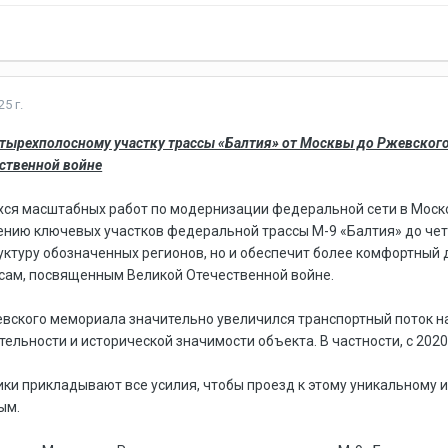
5 г.
тырехполосному участку трассы «Балтия» от Москвы до Ржевского
ственной войне
ся масштабных работ по модернизации федеральной сети в Моско
нию ключевых участков федеральной трассы М-9 «Балтия» до чет
ктуру обозначенных регионов, но и обеспечит более комфортный 
ам, посвященным Великой Отечественной войне.
вского мемориала значительно увеличился транспортный поток на 
ельности и исторической значимости объекта. В частности, с 2020
и прикладывают все усилия, чтобы проезд к этому уникальному 
ым.