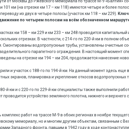
ти от Москвы до Ржевского мемориала по трассе М-9 «Балтия» сос
и 101 км (на отрезке км 17 – км 118) имеются четыре и более пол
ереводу из двух в четыре полосы (участок км 118 – км 229).
Ключе
 движение по четырем полосам на всём обозначенном маршрут
частках км 158 – км 229 и км 233 – км 248 проводится капитальны
скольких отрезках. В частности, с 214-го по 220-й км в полном о
. Смонтированы водопропускные трубы, установлены очистные со
азделительного парапетного ограждения. В настоящий момент сп
ведены на отрезке км 194 – км 204, продолжается нанесение ново
рили и участок с 188-го по 194-й км. На данный момент здесь еще
ных экранов, планировка и укрепление откосов водопропускных т
 180-й км и с 220-го по 229-й км специалисты также выполнили ра
т проводится устройство земляного полотна, нижнего и верхнего 
 комплекс работ на трассе М-9 в обоих регионах в ноябре текуще
евскому мемориалу, но и многим другим объектам, связанным с Вел
армии Западного фронта, павшим в 1942 году в ходе контрнаступл