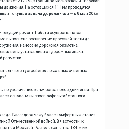
тавляет 212 км (в границах Московской и Тверской
осы движения. На оставшихся 111 км проводятся
вая текущая задача дорожников — к 9 мая 2025
е.
й и текущий ремонт. Работа осуществляется
бъеме выполнено расширение проезжей части до
оружения, нанесена дорожная разметка,
ециалисты устанавливают дорожные знаки.
й разметки.
 выполняются устройство локальных очистных
руб.
боты по увеличению количества полос движения. При
слоев основания и слоев асфальтобетонного
го года. Благодаря чему более комфортным станет
икой Отечественной войной. В частности, к
ения под Москвой. Расположен он на 134-м км