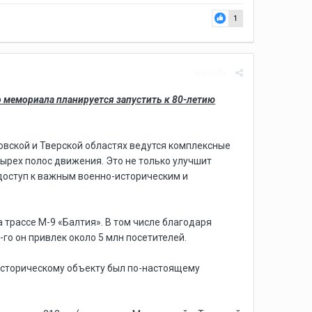
1
Жалоба
 мемориала планируется запустить к 80-летию
вской и Тверской областях ведутся комплексные
ырех полос движения. Это не только улучшит
доступ к важным военно-историческим и
трассе М-9 «Балтия». В том числе благодаря
-го он привлек около 5 млн посетителей.
историческому объекту был по-настоящему