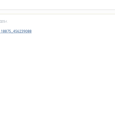
25 г.
11118875_456239088