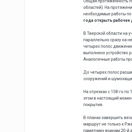
Общая протяженность пу
областей). На протяжени
необходимые работы по п
года открыть рабочее
В Тверской области на у
параллельно сразу на не
четырех полос движения
выполнено устройство р
Аналогичные работы про
До четырех полос расши
сооружений и шумозащит
На отрезках с 158-го по
этом в настоящий момен
покрытия.
В планах завершить весь
маршрут не только к Рж
памятнику воинам 20-й 