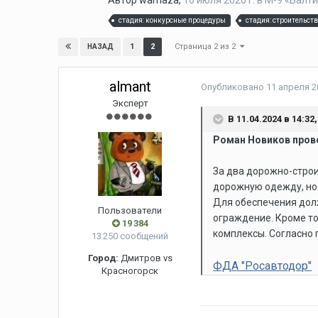
Автор
wamaza
,
16 июля 2020 г.
в
М-9 «Балт
стадия: конкурсные процедуры
стадия: строительст
Страница 2 из 2
1
2
НАЗАД
almant
Опубликовано
11 апреля 20
Эксперт
В 11.04.2024 в 14:32
Роман Новиков прове
За два дорожно-строи
дорожную одежду, но 
Для обеспечения дол
Пользователи
ограждение. Кроме то
19 384
комплексы. Согласно г
13 250 сообщений
Город:
Дмитров vs
ФДА "Росавтодор"
Красногорск