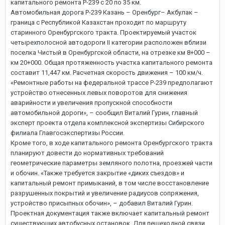
капитального ремонта Р-239 с 20 по 35 км.
Автомобильная дорога Р-239 Казань – Оренбург– Акбулак –
граница с Республикой Казахстан проходит по маршруту
старинного Оренбургского тракта. Проектируемый участок
четырехполосной автодороги II категории расположен вблизи
поселка Чистый в Оренбургской области, на отрезке км 8+000 –
км 20+000. Общая протяженность участка капитального ремонта
составит 11,447 км. Расчетная скорость движения – 100 км/ч.
«Ремонтные работы на федеральной трассе Р-239 предполагают
устройство отнесенных левых поворотов для снижения
аварийности и увеличения пропускной способности
автомобильной дороги», – сообщил Виталий Гурин, главный
эксперт проекта отдела комплексной экспертизы Сибирского
филиала Главгосэкспертизы России.
Кроме того, в ходе капитального ремонта Оренбургского тракта
планируют довести до нормативных требований
геометрические параметры земляного полотна, проезжей части
и обочин. «Также требуется закрытие «диких съездов» и
капитальный ремонт примыканий, в том числе восстановление
разрушенных покрытий и увеличение радиусов сопряжения,
устройство присыпных обочин», – добавил Виталий Гурин.
Проектная документация также включает капитальный ремонт
существующих автобусных остановок. Для пешеходной связи