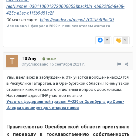
regNumber=0301100012720000053&backUrl=4b822f6d-8e08-
425c-a3ac-c1f5b9d51c2f
Объект
на карте -
https://yandex.ru/maps/-/CCU54PbsGD
Изменено
1 февраля 2022 г.
пользователем wamaza
2
2
T02my
18 402
Опубликовано
16 сентября 2021 г.
Увы, ввёл всех в заблуждение. Эти участки вообще не находятся
в Республике Татарстан, а в Оренбургской области. Почему такой
странный километраж это отдельный вопрос к дорожникам.
Настоящий адрес ПИР участков не знаю
Участок федеральной трассы Р-239 от Оренбурга до Соль-
Илецка расширят до четырех полос
Правительство Оренбургской области приступило
к переводу в государственную собственность