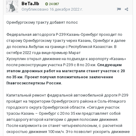
BeTaJIb
24 087
Опубликовано
16 декабря 2022 г.
Оренбургскому тракту добавят полос
Федеральная автодорога Р-239 Казань-Оренбург проходит по
старому Оренбургскому тракту через Казань, Оренбург и далее
до поселка Акбулак на границе с Республикой Казахстан. В
октябре 2022 года вице-премьер Марат
Хуснуллин открыл движение на подъезде к аэропорту «Казань»
после реконструкции участка Р-239 с 8 по 20 км.
Следующим
этапом дорожных работ на магистрали станет участок с 20
по 35 км. Проект получил положительное заключение
Главгосэкспертизы России.
Капитальный ремонт федеральной автомобильной дороги Р-239
пройдет на территории Оренбургского района и Соль-Илецкого
городского округа Оренбургской области. «Сегодня участок
трассы Казань – Оренбург с 20 по 35 км представляет собой
автодорогу второй категории с двумя полосами движения.
После капремонта он станет четырехполосным, с расчетной
скоростью движения 100 км/ч. Это позволит ускорить движение