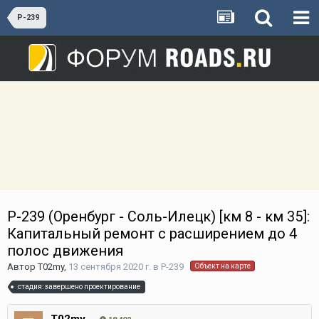
Р-239
Р-239 (Оренбург - Соль-Илецк) [км 8 - км 35]:
Капитальный ремонт с расширением до 4
полос движения
Автор
T02my
,
13 сентября 2020 г.
в
Р-239
Объект на карте
стадия: завершено проектирование
T02my