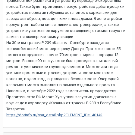
транспортной развязки и устройству переходно-скоростных
полос. Также будет проведено переустройство действующих и
устройство новых автобусных остановок с карманами для
заезда автобусов, посадочными площадками. В зоне стройки
переустроят кабели связи, линии электропередачи, а также
устроят искусственное наружное освещение, отремонтируют и
заменят инженерные коммуникации.
На 30-м км трассы Р-239 «Казань - Оренбург» находится
железобетонный мост через реку Донгуз. Протяженность 55-
летнего сооружения - почти 70 метров, ширина - порядка 12
метров. В конце 90-х на участке был проведен капитальный
ремонт с увеличением грузоподъемности. Мостовики тогда
усилили пролетные строения, устроили новое мостовое
полотно, водоотвод, ограждения безопасности. Очередной
капремонт моста выполнят в рамках отдельного проекта.
Напомним, в октябре 2022 года заместитель председателя
Правительства РФ Марат Хуснуллин запустил движение на
подъезде к аэропорту «Казань» от трассы Р-239 в Республике
Татарстан.
https://dorinfo.ru/star_detail.php?ELEMENT_ID=140142