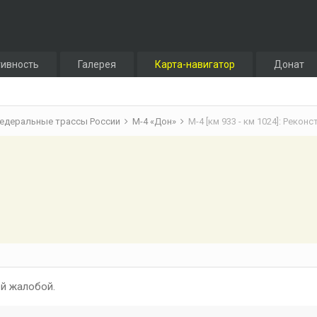
тивность
Галерея
Карта-навигатор
Донат
едеральные трассы России
М-4 «Дон»
М-4 [км 933 - км 1024]: Рекон
й жалобой.