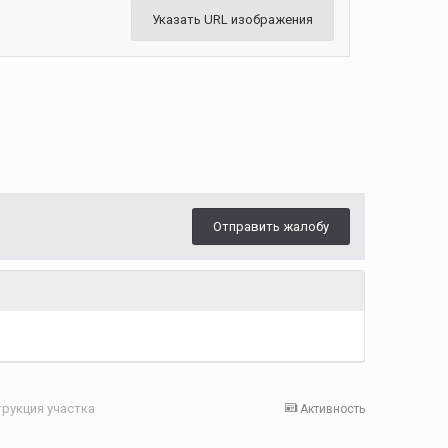
Указать URL изображения
Отправить жалобу
струкция участка
Активность