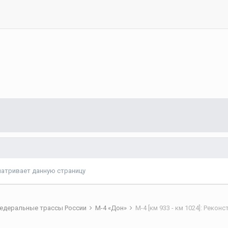
матривает данную страницу
едеральные трассы России
М-4 «Дон»
М-4 [км 933 - км 1024]: Рекон