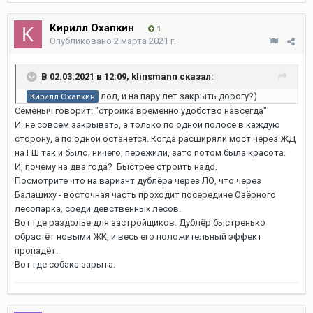
Кирилл Охапкин
1
Опубликовано
2 марта 2021 г.
В 02.03.2021 в 12:09,
klinsmann
сказал:
лол, и на пару лет закрыть дорогу?)
Кирилл Охапкин
Семёныч говорит: "стройка временно удобство навсегда"
И, не совсем закрывать, а только по одной полосе в каждую
сторону, а по одной останется. Когда расширяли мост через ЖД
на ГШ так и было, ничего, пережили, зато потом была красота.
И, почему на два года? Быстрее строить надо.
Посмотрите что на вариант дублёра через ЛО, что через
Балашиху - восточная часть проходит посередине Озёрного
лесопарка, среди девственных лесов.
Вот где раздолье для застройщиков. Дублёр быстренько
обрастёт новыми ЖК, и весь его положительный эффект
пропадёт.
Вот где собака зарыта.