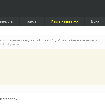
тивность
Галерея
Карта-навигатор
Донат
агистральные автодороги Москвы
Дублер Люблинской улицы
ссейной улицы
й жалобой.