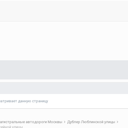
матривает данную страницу
агистральные автодороги Москвы
Дублер Люблинской улицы
ссейной улицы