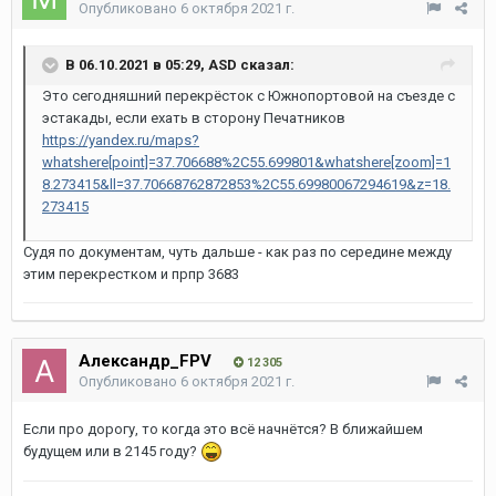
Опубликовано
6 октября 2021 г.
В 06.10.2021 в 05:29,
ASD
сказал:
Это сегодняшний перекрёсток с Южнопортовой на съезде с
эстакады, если ехать в сторону Печатников
https://yandex.ru/maps?
whatshere[point]=37.706688%2C55.699801&whatshere[zoom]=1
8.273415&ll=37.70668762872853%2C55.69980067294619&z=18.
273415
Судя по документам, чуть дальше - как раз по середине между
этим перекрестком и прпр 3683
Александр_FPV
12 305
Опубликовано
6 октября 2021 г.
Если про дорогу, то когда это всё начнётся? В ближайшем
будущем или в 2145 году?