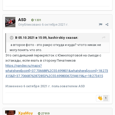
ASD
1 331
Опубликовано
6 октября 2021 г.
В 05.10.2021 в 15:09,
kashirskiy
сказал:
а второе фото - это ракрс откуда и куда? чтото никак не
могу понять что это.
Это сегодняшний перекрёсток с Южнопортовой на съезде с
эстакады, если ехать в сторону Печатников
https://yandex.ru/maps?
whatshere[point]=37.706688%2C55.699801&whatshere[zoom]=18.273
415&ll=37.70668762872853%2C55.69980067294619&z=18.273415
Изменено
6 октября 2021 г.
пользователем ASD
1
XpaMoy
27 919