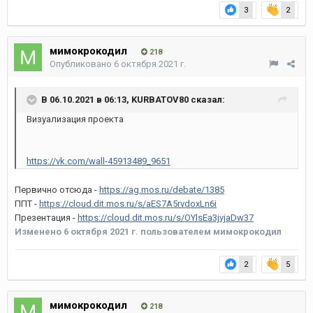
3
2
мимокрокодил
218
Опубликовано
6 октября 2021 г.
В 06.10.2021 в 06:13,
KURBATOV80
сказал:
Визуализация проекта
https://vk.com/wall-45913489_9651
Первично отсюда -
https://ag.mos.ru/debate/1385
ППТ -
https://cloud.dit.mos.ru/s/aES7A5rvdoxLn6i
Презентация -
https://cloud.dit.mos.ru/s/OYlsEa3jvjaDw37
Изменено
6 октября 2021 г.
пользователем мимокрокодил
2
5
мимокрокодил
218