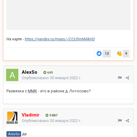
На карте -
https://yandex.ru/maps/-/CCU5mMAkHD
13
9
AlexSo
649
Опубликовано
30 января 2022 г.
Развязка с
ММК
- это в районе д. Лотосово?
Vladimir
9 887
Опубликовано
30 января 2022 г.
да
AlexSo