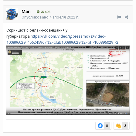
Man
75 496
Опубликовано
4 апреля 2022 г.
Скриншот с онлайн-совещания у
губернатора
https://vk.com/video/@pressmo?z=video-
100896029_456245967%2Fclub100896029%2Fpl_-100896029_-2
8
3