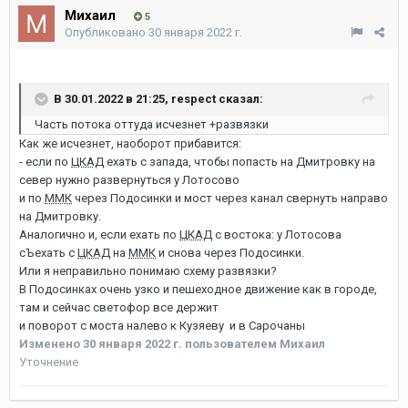
Михаил
5
Опубликовано
30 января 2022 г.
В 30.01.2022 в 21:25,
respect
сказал:
Часть потока оттуда исчезнет +развязки
Как же исчезнет, наоборот прибавится:
- если по
ЦКАД
ехать с запада, чтобы попасть на Дмитровку на
север нужно развернуться у Лотосово
и по
ММК
через Подосинки и мост через канал свернуть направо
на Дмитровку.
Аналогично и, если ехать по
ЦКАД
с востока: у Лотосова
сЪехать с
ЦКАД
на
ММК
и снова через Подосинки.
Или я неправильно понимаю схему развязки?
В Подосинках очень узко и пешеходное движение как в городе,
там и сейчас светофор все держит
и поворот с моста налево к Кузяеву и в Сарочаны
Изменено
30 января 2022 г.
пользователем Михаил
Уточнение