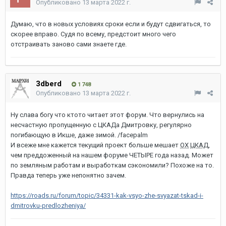
Опубликовано
13 марта 2022 г.
Думаю, что в новых условиях сроки если и будут сдвигаться, то
скорее вправо. Судя по всему, предстоит много чего
отстраивать заново сами знаете где.
3dberd
1 748
Опубликовано
13 марта 2022 г.
Ну слава богу что ктото читает этот форум. Что вернулись на
несчастную пропущенную с ЦКАДа Дмитровку, регулярно
погибающую в Икше, даже зимой. /facepalm
И всеже мне кажется текущий проект больше мешает
ОХ
ЦКАД
,
чем преддоженный на нашем форуме ЧЕТЫРЕ года назад. Может
по земляным работам и выработкам сэкономили? Похоже на то.
Правда теперь уже непонятно зачем.
https://roads.ru/forum/topic/34331-kak-vsyo-zhe-svyazat-tskad-i-
dmitrovku-predlozheniya/