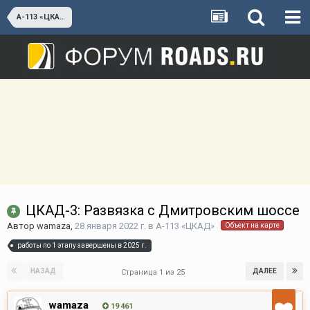
А-113 «ЦКАД»
ЦКАД-3: Развязка с Дмитровским шоссе
Автор
wamaza
,
28 января 2022 г.
в
А-113 «ЦКАД»
Объект на карте
работы по 1 этапу завершены в 2025 г.
НАЗАД
ДАЛЕЕ
Страница 1 из 25
wamaza
19 461