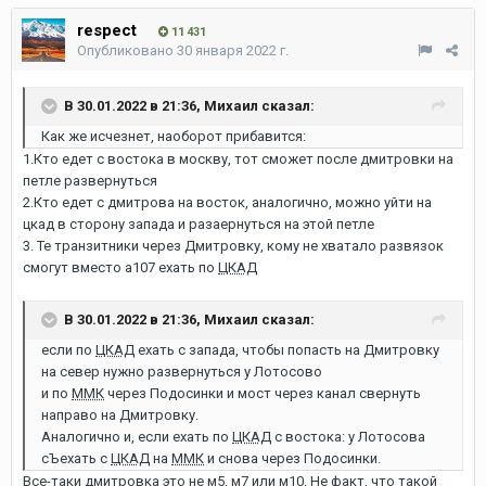
respect
11 431
Опубликовано
30 января 2022 г.
В 30.01.2022 в 21:36,
Михаил
сказал:
Как же исчезнет, наоборот прибавится:
1.Кто едет с востока в москву, тот сможет после дмитровки на
петле развернуться
2.Кто едет с дмитрова на восток, аналогично, можно уйти на
цкад в сторону запада и разаернуться на этой петле
3. Те транзитники через Дмитровку, кому не хватало развязок
смогут вместо а107 ехать по
ЦКАД
В 30.01.2022 в 21:36,
Михаил
сказал:
если по
ЦКАД
ехать с запада, чтобы попасть на Дмитровку
на север нужно развернуться у Лотосово
и по
ММК
через Подосинки и мост через канал свернуть
направо на Дмитровку.
Аналогично и, если ехать по
ЦКАД
с востока: у Лотосова
сЪехать с
ЦКАД
на
ММК
и снова через Подосинки.
Все-таки дмитровка это не м5, м7 или м10. Не факт, что такой