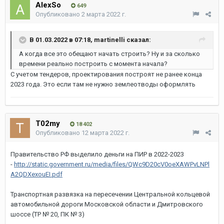
AlexSo
649
Опубликовано
2 марта 2022 г.
В 01.03.2022 в 07:18,
martinelli
сказал:
А когда все это обещают начать строить? Ну и за сколько
времени реально построить с момента начала?
С учетом тендеров, проектирования построят не ранее конца
2023 года. Это если там не нужно землеотводы оформлять
T02my
18 402
Опубликовано
12 марта 2022 г.
Правительство РФ выделило деньги на ПИР в 2022-2023
-
http://static.government.ru/media/files/QWc9D20cV0oeXAWPvLNPl
A2QDXexouEI.pdf
Транспортная развязка на пересечении Центральной кольцевой
автомобильной дороги Московской области и Дмитровского
шоссе (ТР № 20, ПК № 3)