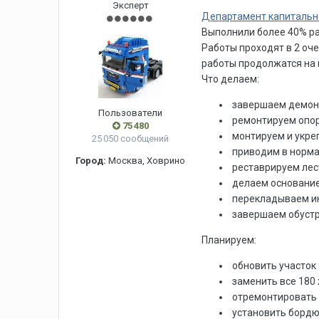
Эксперт
Департамент капитальн
Выполнили более 40% ра
Работы проходят в 2 оч
работы продолжатся на 
Что делаем:
завершаем демон
Пользователи
ремонтируем опор
75 480
монтируем и укре
25 050 сообщений
приводим в норма
Город:
Москва, Ховрино
реставрируем лес
делаем основание
перекладываем ин
завершаем обустро
Планируем:
обновить участок 
заменить все 180
отремонтировать 8
установить бордю