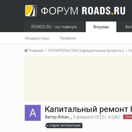
ROADS.RU - на главную
Форумы
Ак
Модераторы
Правила
Главная
СТРОИТЕЛЬСТВО (официальные проекты)
Р
Капитальный ремонт 
Автор
Arkan_
,
3 февраля 2022 г.
в
ЦАО
Объе
стадия: эксплуатация