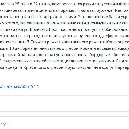
остью 25 тонн и 32 тонны, компрессор, погрузчик и гусеничный кр
мативное состояние ригели и опоры мостового сооружения. Реста
тоев и лестничные сходы рядом с ними. Установленные балки укр
имо этого, перекладывают инженерные сети и коммуникации и си
 съезда на ул. Брянский Пост, после чего приступят к обновлению
-монолитные переходные плиты, укрепят путепровод деформацио
ийной защитой. Также в рамках капитального ремонта Краснопрес
ок и 10 деформационных швов, отремонтировать восемь промежут
, проезжей части и тротуарах установят новые бордюры и обновят 
30 современных фонарей со светодиодными светильниками. Для эт
опередачи. Кроме того, отремонтируют лестничные сходы, барье
u/materials/3361947
2024 г.