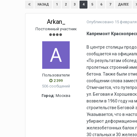
1
2
3
4
5
6
7
НАЗАД
ДАЛЕЕ
Arkan_
Опубликовано
15 февраля 
Постоянный участник
Капремонт Краснопресн
В центре столицы продо
сообщается на официал
«По результатам обслед
пролетных строений им
бетона. Также были отм
Пользователи
2 399
сообщении слова замест
506 сообщений
Отмечается, что путепр
ул. Беговая и Хорошевск
Город:
Москва
возвели в 1960 году на 
строительстве Беговой э
Указывается, что в нас
убирают деформационные
железобетонных балок п
30 стальных и 30 желез