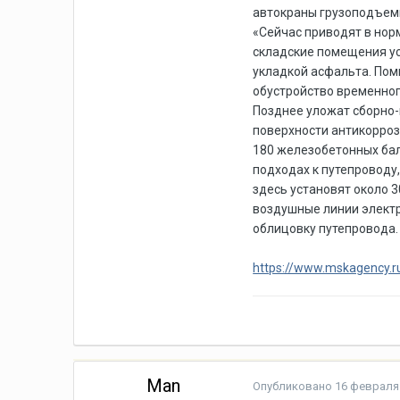
автокраны грузоподъемн
«Сейчас приводят в нор
складские помещения ус
укладкой асфальта. Пом
обустройство временного
Позднее уложат сборно
поверхности антикорроз
180 железобетонных бал
подходах к путепроводу
здесь установят около 
воздушные линии электр
облицовку путепровода.
https://www.mskagency.r
Man
Опубликовано
16 февраля 