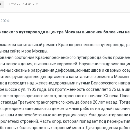
Страница 4 из 7
2024 г.
енского путепровода в центре Москвы выполнен более чем на
лжается капитальный ремонт Краснопресненского путепровода, ра
ьном сайте мэра Москвы.
ования состояние Краснопресненского путепровода было признан
ели повреждения, вызванные коррозией. Нарушение гидроизоляц
ечены сквозные разрушения деформационных швов и сварных соед
ителя руководителя департамента капитального ремонта Москвы 
овод проходит над железнодорожными путями Белорусского напра
ое шоссе с ул. 1905 года. Его протяженность составляет 375 м, а 
месте старого арочного моста, построенного в начале XX века. Пос
стакады Третьего транспортного кольца более 20 лет назад. Тогд
тоящее время завершаются демонтажные работы на одной половине
 швы и железобетонные конструкции опор. Уже демонтировали почт
ролетных строений. Часть опор, которая попадает под перекрыти
обетонных балок пролетных строений моста. Для проведения работ