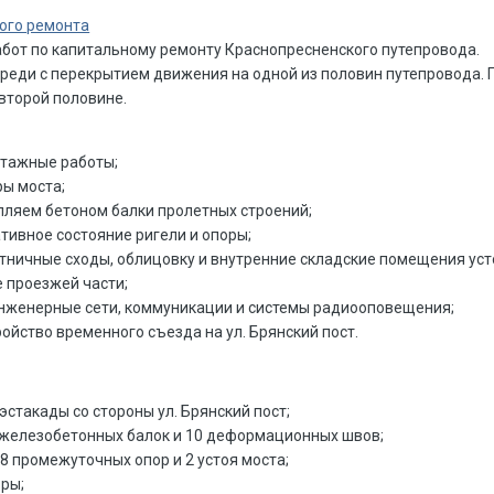
ого ремонта
бот по капитальному ремонту Краснопресненского путепровода.
ереди с перекрытием движения на одной из половин путепровода. 
второй половине.
тажные работы;
ы моста;
пляем бетоном балки пролетных строений;
тивное состояние ригели и опоры;
тничные сходы, облицовку и внутренние складские помещения уст
 проезжей части;
женерные сети, коммуникации и системы радиооповещения;
йство временного съезда на ул. Брянский пост.
эстакады со стороны ул. Брянский пост;
 железобетонных балок и 10 деформационных швов;
 промежуточных опор и 2 устоя моста;
ры;