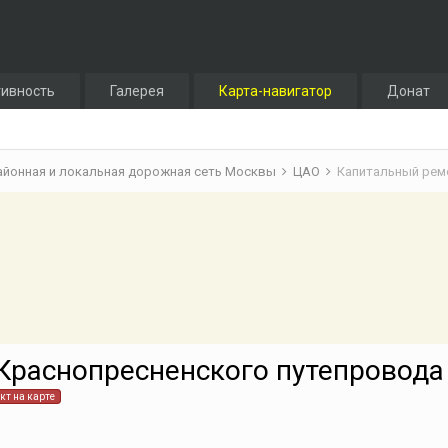
тивность
Галерея
Карта-навигатор
Донат
айонная и локальная дорожная сеть Москвы
ЦАО
Капитальный рем
Краснопресненского путепровода
кт на карте