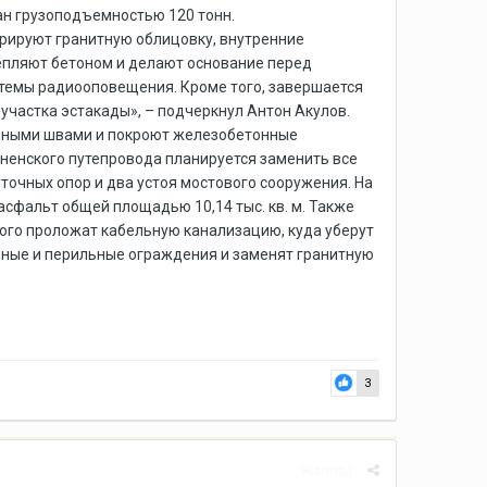
ан грузоподъемностью 120 тонн.
врируют гранитную облицовку, внутренние
епляют бетоном и делают основание перед
стемы радиооповещения. Кроме того, завершается
 участка эстакады», – подчеркнул Антон Акулов.
нными швами и покроют железобетонные
ненского путепровода планируется заменить все
очных опор и два устоя мостового сооружения. На
асфальт общей площадью 10,14 тыс. кв. м. Также
ого проложат кабельную канализацию, куда уберут
рные и перильные ограждения и заменят гранитную
3
Жалоба