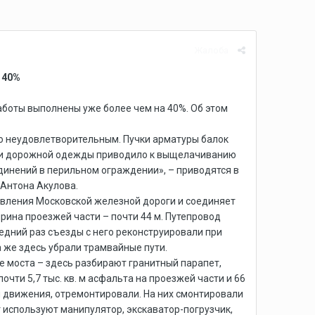
Жалоба
 40%
боты выполнены уже более чем на 40%. Об этом
о неудовлетворительным. Пучки арматуры балок
ии дорожной одежды приводило к выщелачиванию
инений в перильном ограждении», – приводятся в
Антона Акулова.
вления Московской железной дороги и соединяет
ширина проезжей части – почти 44 м. Путепровод
ледний раз съезды с него реконструировали при
а же здесь убрали трамвайные пути.
 моста – здесь разбирают гранитный парапет,
и 5,7 тыс. кв. м асфальта на проезжей части и 66
я движения, отремонтировали. На них смонтировали
 используют манипулятор, экскаватор-погрузчик,