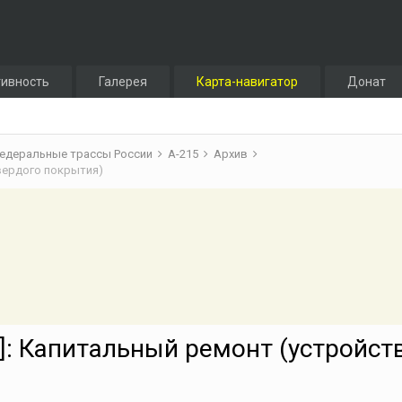
тивность
Галерея
Карта-навигатор
Донат
едеральные трассы России
А-215
Архив
твердого покрытия)
7]: Капитальный ремонт (устройст