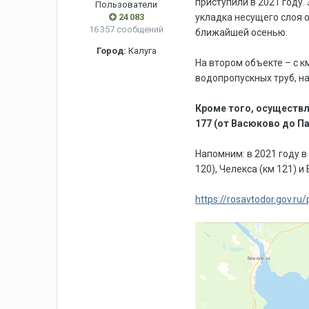
приступили в 2021 году
Пользователи
24 083
укладка несущего слоя 
16 357 сообщений
ближайшей осенью.
Город:
Калуга
На втором объекте – с 
водопропускных труб, на
Кроме того, осуществл
177 (от Васюково до Па
Напомним: в 2021 году 
120), Челекса (км 121) 
https://rosavtodor.gov.ru