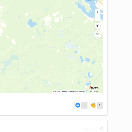
3
1
Жалоба