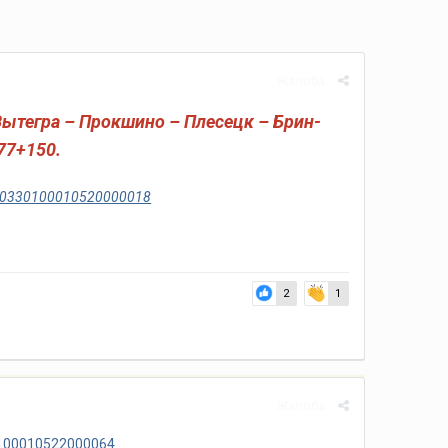
Жалоба
ытегра – Прокшино – Плесецк – Брин-
77+150.
er=0330100010520000018
2
1
Жалоба
30100010522000064