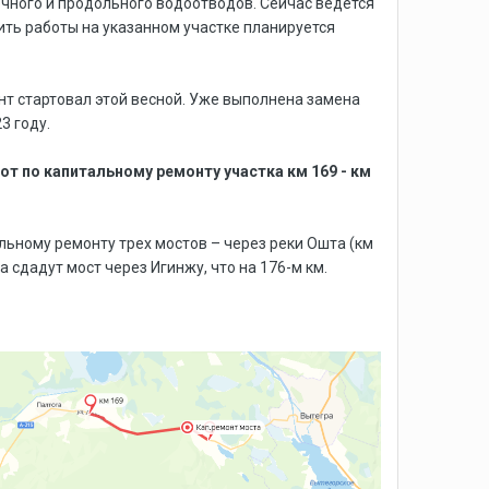
ечного и продольного водоотводов. Сейчас ведется
ть работы на указанном участке планируется
нт стартовал этой весной. Уже выполнена замена
3 году.
т по капитальному ремонту участка км 169 - км
льному ремонту трех мостов – через реки Ошта (км
а сдадут мост через Игинжу, что на 176-м км.