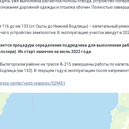
. Здесь уже выполнена расчистка полосы отвода, устройство попер
основания дорожной одежды и отсыпка обочин. Полностью заверши
км 116 до км 133 (от Ошты до Нижней Водлицы) – капитальный ремо
чато устройство земполотна. В эксплуатацию участок введут в 202
яется процедура определения подрядчика для выполнения рабо
лозера). Их старт намечен на июль 2022 года.
в Вытегорском районе на трассе А-215 завершены работы по капита
и Водлица (км 133). В текущем году в эксплуатацию после капремонт
/press-center/vesti-regionov/529451