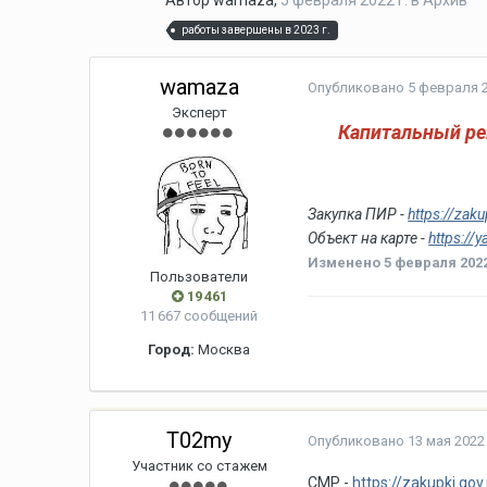
Автор
wamaza
,
5 февраля 2022 г.
в
Архив
работы завершены в 2023 г.
wamaza
Опубликовано
5 февраля 2
Эксперт
Капитальный ре
Закупка ПИР -
https://za
Объект на карте -
https:/
Изменено
5 февраля 2022
Пользователи
19 461
11 667 сообщений
Город:
Москва
T02my
Опубликовано
13 мая 2022 
Участник со стажем
СМР -
https://zakupki.g