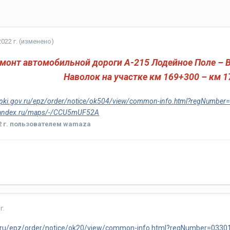
022 г.
(изменено)
монт автомобильной дороги А-215 Лодейное Поле – В
Наволок
на участке км 169+300 – км 1
kupki.gov.ru/epz/order/notice/ok504/view/common-info.html?regNumb
/yandex.ru/maps/-/CCU5mUF52A
 г.
пользователем wamaza
г.
ov.ru/epz/order/notice/ok20/view/common-info.html?regNumber=03