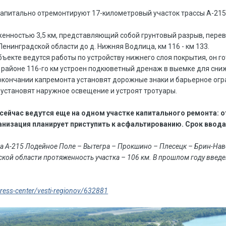
капитально отремонтируют 17-километровый участок трассы А-21
женностью 3,5 км, представляющий собой грунтовый разрыв, переве
енинградской области до д. Нижняя Водлица, км 116 - км 133.
ъекте ведутся работы по устройству нижнего слоя покрытия, он гот
в районе 116-го км устроен подкюветный дренаж в выемке для сн
окончании капремонта установят дорожные знаки и барьерное огра
установят наружное освещение и устроят тротуары.
ейчас ведутся еще на одном участке капитального ремонта: от 
анизация планирует приступить к асфальтированию. Срок ввода 
а А-215 Лодейное Поле – Вытегра – Прокшино – Плесецк – Брин-Нав
дской области протяженность участка – 106 км. В прошлом году введ
press-center/vesti-regionov/632881