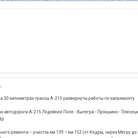
г.
на 30 километрах трассы А-215 развернуты работы по капремонту
ах автодороги А-215 Лодейное Поле - Вытегра - Прокшино - Плесе
ду.
ого ремонта – участок км 139 – км 152 (от Кедры, через Мегру до