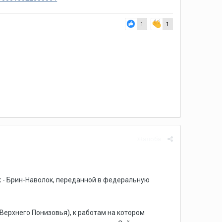
1
1
Жалоба
цк - Брин-Наволок, переданной в федеральную
 Верхнего Понизовья), к работам на котором