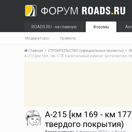
ROADS.RU - на главную
Форумы
Ак
Модераторы
Правила
Главная
СТРОИТЕЛЬСТВО (официальные проекты)
Ф
А-215 [км 169 - км 177]: Капитальный ремонт (устройство 
А-215 [км 169 - км 17
твердого покрытия)