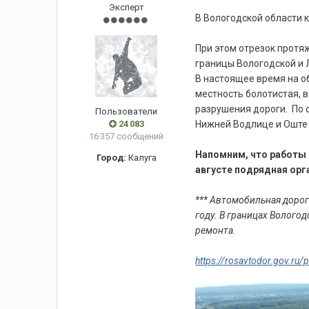
Эксперт
В Вологодской области 
При этом отрезок протя
границы Вологодской и Л
В настоящее время на об
местность болотистая, 
разрушения дороги. По 
Пользователи
24 083
Нижней Водлице и Оште 
16 357 сообщений
Напомним, что работы с
Город:
Калуга
августе подрядная орг
*** Автомобильная дорог
году. В границах Волого
ремонта.
https://rosavtodor.gov.ru/