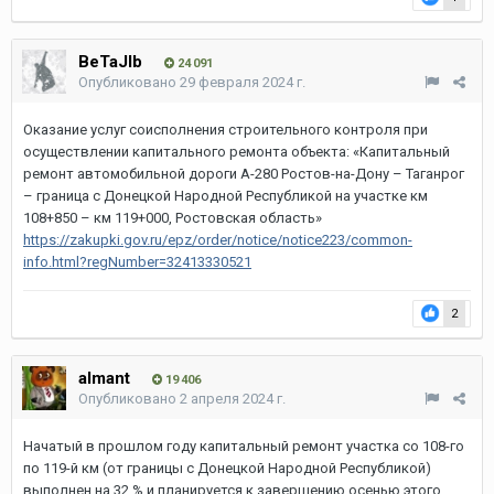
BeTaJIb
24 091
Опубликовано
29 февраля 2024 г.
Оказание услуг соисполнения строительного контроля при
осуществлении капитального ремонта объекта: «Капитальный
ремонт автомобильной дороги А-280 Ростов-на-Дону – Таганрог
– граница с Донецкой Народной Республикой на участке км
108+850 – км 119+000, Ростовская область»
https://zakupki.gov.ru/epz/order/notice/notice223/common-
info.html?regNumber=32413330521
2
almant
19 406
Опубликовано
2 апреля 2024 г.
Начатый в прошлом году капитальный ремонт участка со 108-го
по 119-й км (от границы с Донецкой Народной Республикой)
выполнен на 32 % и планируется к завершению осенью этого