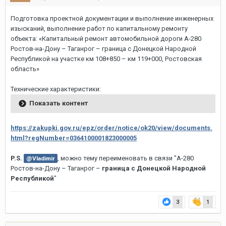
Подготовка проектной документации и выполнение инженерных
изысканий, выполнение работ по капитальному ремонту
объекта: «Капитальный ремонт автомобильной дороги А-280
Ростов-на-Дону – Таганрог – граница с Донецкой Народной
Республикой на участке км 108+850 – км 119+000, Ростовская
область»
Технические характеристики:
Показать контент
https://zakupki.gov.ru/epz/order/notice/ok20/view/documents.
html?regNumber=0364100001823000005
P.S.
, можно тему переименовать в связи "А-280
@Vladimir
Ростов-на-Дону – Таганрог –
граница с Донецкой Народной
Республикой
"
3
1