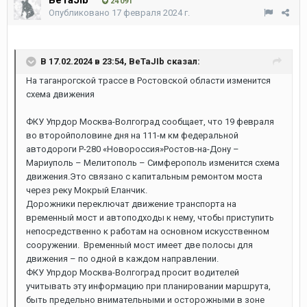
24 091
Опубликовано
17 февраля 2024 г.
В 17.02.2024 в 23:54,
BeTaJIb
сказал:
На таганрогской трассе в Ростовской области изменится
схема движения
ФКУ Упрдор Москва-Волгоград сообщает, что 19 февраля
во второйполовине дня на 111-м км федеральной
автодороги Р-280 «Новороссия»Ростов-на-Дону –
Мариуполь – Мелитополь – Симферополь изменится схема
движения.Это связано с капитальным ремонтом моста
через реку Мокрый Еланчик.
Дорожники переключат движение транспорта на
временный мост и автоподходы к нему, чтобы приступить
непосредственно к работам на основном искусственном
сооружении. Временный мост имеет две полосы для
движения – по одной в каждом направлении.
ФКУ Упрдор Москва-Волгоград просит водителей
учитывать эту информацию при планировании маршрута,
быть предельно внимательными и осторожными в зоне