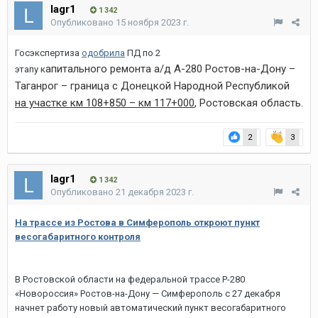
lagr1
1 342
Опубликовано
15 ноября 2023 г.
Госэкспертиза
одобрила
ПД по 2
апитального ремонта а/д А-280 Ростов-на-Дону –
этапу к
Таганрог – граница с Донецкой Народной Республикой
на участке км 108+850 – км 117+000
, Ростовская область.
2
3
lagr1
1 342
Опубликовано
21 декабря 2023 г.
На трассе из Ростова в Симферополь откроют пункт
весогабаритного контроля
В Ростовской области на федеральной трассе Р-280
«Новороссия» Ростов-на-Дону — Симферополь с 27 декабря
начнет работу новый автоматический пункт весогабаритного