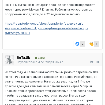
На 111-м км также в четырехполосное исполнение переводят
мост через реку Мокрый Еланчик. Работы на искусственном
сооружении продлятся до 2025 года включительно.
https://rosavtodor.gov.ru/about/upravlenie-fda/upravlenie-
ekspluatacii-avtomobilnyh-dorog/bezopasnost-dorozhnogo-
dvizheniya/703611
2
1
BeTaJIb
24 091
Опубликовано
4 сентября 2024 г.
«В этом году мы завершим капитальный ремонт отрезка со 108-
го по 119-й км на границе с Донецкой Народной Республикой, он
станет четырехполосным. На этом же участке, на 111-м км
трассы, где идет капитальный ремонт моста через Мокрый
Еланчик, также предполагается увеличение количества полос,
чтобы не создавать узкое место на трассе. В этом году
планируем пустить движение в рабочем режиме по четырем
полосам сооружения, а полностью завершим капремонт в