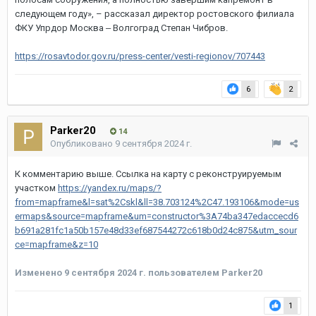
следующем году», – рассказал директор ростовского филиала
ФКУ Упрдор Москва ‒ Волгоград Степан Чибров.
https://rosavtodor.gov.ru/press-center/vesti-regionov/707443
6
2
Parker20
14
Опубликовано
9 сентября 2024 г.
К комментарию выше. Ссылка на карту с реконструируемым
участком
https://yandex.ru/maps/?
from=mapframe&l=sat%2Cskl&ll=38.703124%2C47.193106&mode=us
ermaps&source=mapframe&um=constructor%3A74ba347edaccecd6
b691a281fc1a50b157e48d33ef687544272c618b0d24c875&utm_sour
ce=mapframe&z=10
Изменено
9 сентября 2024 г.
пользователем Parker20
1