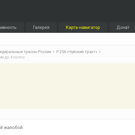
тивность
Галерея
Карта-навигатор
Донат
едеральные трассы России
Р-256 «Чуйский тракт»
ием до 4 полос
й жалобой.