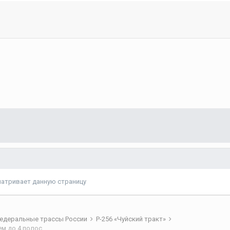
матривает данную страницу
едеральные трассы России
Р-256 «Чуйский тракт»
ием до 4 полос