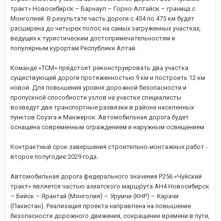
тракт» Новосибирск – Барнаул – Горно-Алтайск – граница с
Монголией. В результате часть дороги с 454 по 475 км будет
расширена до четырех полос на самых загруженных участках,
ведущих к туристическим достопримечательностям и
популярным курортам Республики Алтай.
Команде «ТСМ» предстоит реконструировать два участка
существующей дороги протяженностью 9 км и построить 12 км
новой. Для повышения уровня дорожной безопасности и
пропускной способности узлов на участке специалисты
возведут две транспортные развязки в районе населенных
пунктов Соузга и Манжерок. Автомобильная дорога будет
оснащена современным ограждением и наружным освещением.
Контрактный срок завершения строительно-монтажных работ -
второе полугодие 2029 года.
Автомобильная дорога федерального значения Р256 «Чуйский
тракт» является частью азиатского маршрута АН4 Новосибирск
– Бийск – Ярантай (Монголия) – Урумчи (КНР) – Карачи
(Пакистан). Реализация проекта направлена на повышение
безопасности дорожного движения, сокращение времени в пути,