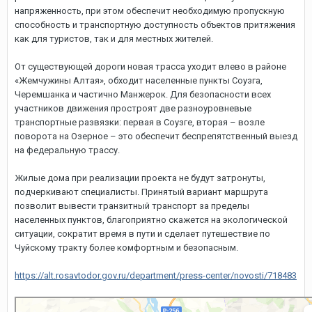
напряженность, при этом обеспечит необходимую пропускную
способность и транспортную доступность объектов притяжения
как для туристов, так и для местных жителей.
От существующей дороги новая трасса уходит влево в районе
«Жемчужины Алтая», обходит населенные пункты Соузга,
Черемшанка и частично Манжерок. Для безопасности всех
участников движения простроят две разноуровневые
транспортные развязки: первая в Соузге, вторая – возле
поворота на Озерное – это обеспечит беспрепятственный выезд
на федеральную трассу.
Жилые дома при реализации проекта не будут затронуты,
подчеркивают специалисты. Принятый вариант маршрута
позволит вывести транзитный транспорт за пределы
населенных пунктов, благоприятно скажется на экологической
ситуации, сократит время в пути и сделает путешествие по
Чуйскому тракту более комфортным и безопасным.
https://alt.rosavtodor.gov.ru/department/press-center/novosti/718483