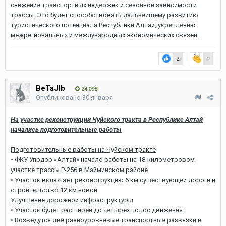
снижение транспортных издержек и сезонной зависимости
трассы. Это будет способствовать дальнейшему развитию
туристического потенциала Республики Алтай, укреплению
межрегиональных и международных экономических связей.
2
1
BeTaJIb
24 098
Опубликовано
30 января
На участке реконструкции Чуйского тракта в Республике Алтай
начались подготовительные работы
Подготовительные работы на Чуйском тракте
• ФКУ Упрдор «Алтай» начало работы на 18-километровом
участке трассы Р-256 в Майминском районе.
• Участок включает реконструкцию 6 км существующей дороги и
строительство 12 км новой.
Улучшение дорожной инфраструктуры
• Участок будет расширен до четырех полос движения.
• Возведутся две разноуровневые транспортные развязки в