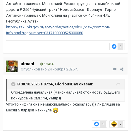
Алтайск - граница с Монголией. Реконструкция автомобильной
дороги Р-256 "Чуйский тракт" Новосибирск - Барнаул - Горно-
Алтайск - граница с Монголией на участке км 454 - км 475,
Республика Алтай
https://zakupki.gov.ru/epz/order/notice/ok20/view/common-
info.html?regNumber=0317100000525000080
4
almant
19 414
Опубликовано
24 ноября 2025 г.
В 30.10.2025 в 07:56,
GloriousDay
сказал:
Определена начальная (максимальная) стоимость будущего
конкурса на
СМР
:
14,7 млрд
Что-то нифига она не максимальной оказалась))) Инфляция за
месяц 5 лярдов накинула
1
2