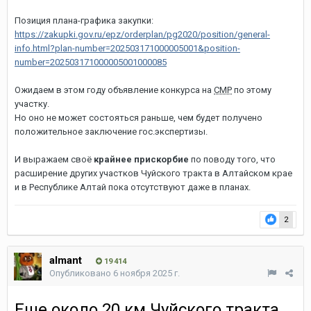
Позиция плана-графика закупки:
https://zakupki.gov.ru/epz/orderplan/pg2020/position/general-
info.html?plan-number=202503171000005001&position-
number=202503171000005001000085
Ожидаем в этом году объявление конкурса на
СМР
по этому
участку.
Но оно не может состояться раньше, чем будет получено
положительное заключение гос.экспертизы.
И выражаем своё
крайнее прискорбие
по поводу того, что
расширение других участков Чуйского тракта в Алтайском крае
и в Республике Алтай пока отсутствуют даже в планах.
2
almant
19 414
Опубликовано
6 ноября 2025 г.
Еще около 20 км Чуйского тракта