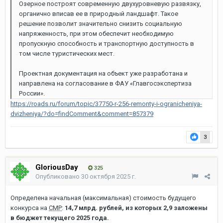
Озерное построят современную двухуровневую развязку,
органично вписав ее в природный ландшафт. Такое
решение позволит значительно снизить социальную
напряженность, при этом обеспечит необходимую
пропускную способность и транспортную доступность в
том числе туристических мест.
Проектная документация на объект уже разработана и
направлена на согласование в ФАУ «Главгосэкспертиза
России».
https://roads.ru/forum/topic/37750-r-256-remonty-i-ogranicheniya-
dvizheniya/?do=findComment&comment=857379
3
GloriousDay
325
Опубликовано
30 октября 2025 г.
Определена начальная (максимальная) стоимость будущего
конкурса на
СМР
:
14,7 млрд. рублей, из которых 2,9 заложены
в бюджет текущего 2025 года.