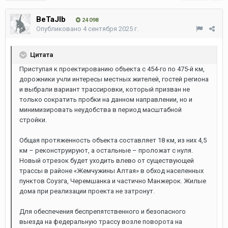
BeTaJIb
24 098
Опубликовано
4 сентября 2025 г.
Цитата
Приступая к проектированию объекта с 454-го по 475-й км,
дорожники учли интересы местных жителей, гостей региона
и выбрали вариант трассировки, который призван не
только сократить пробки на данном направлении, но и
минимизировать неудобства в период масштабной
стройки.
Общая протяженность объекта составляет 18 км, из них 4,5
км – реконструируют, а остальные – проложат с нуля.
Новый отрезок будет уходить влево от существующей
трассы в районе «Жемчужины Алтая» в обход населенных
пунктов Соузга, Черемшанка и частично Манжерок. Жилые
дома при реализации проекта не затронут.
Для обеспечения беспрепятственного и безопасного
выезда на федеральную трассу возле поворота на