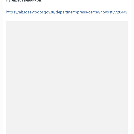
путешественников.
https://alt.rosavtodor.gov.ru/department/press-center/novosti/720443