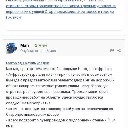
Реконструкция улицы Н.А. Назарбаева км 0,5 – км 2,5 со
строительством транспортной развязки в разных уровнях на
пересечении с улицей Старопромысловское шоссе в городе
Грозном
Man
75 496
Опубликовано
6 мая
Магомед Хаджимурадов
Как модератор тематической площадки Народного фронта
«Инфраструктура для жизни» принял участие в совместном
выезде с представитеолями Минавтодлора ЧР на дорожный
объект нацпроекта реконструкция улицы Назарбаева, где
строится разноуровневая развязка. Провели мониторинг
проводимых работ на объекте. Здесь осуществляются
следующие мероприятия:
• активно возводится транспортный узел на пересечении со
Старопромысловским шоссе;
• всего построят 5 путепроводов с подпорными стенами (1,64
км);