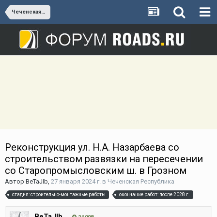
Чеченская Республика
Реконструкция ул. Н.А. Назарбаева со
строительством развязки на пересечении
со Старопромысловским ш. в Грозном
Автор
BeTaJIb
,
27 января 2024 г.
в
Чеченская Республика
стадия: строительно-монтажные работы
окончание работ: после 2028 г.
BeTaJIb