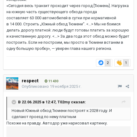
«Сегодня весь транзит проходит через город [Тюмень]. Нагрузка
на южную часть существующего обхода города
составляет 63 000 автомобилей в сутки при нормативной
в 14 000. Строить „Южный обход Тюмени“. <…> Мы не боимся
делать дорогу платной: люди будут готовы платить за хорошую
и качественную дорогу. <…> За два года этот обход можно будет
построить. Если не построим, мы просто в Тюмени встанем в
одну большую пробку», — уверен глава нашего региона.
2
1
respect
11 430
Опубликовано
19 ноября 2025 г.
В 22.06.2025 в 12:47,
T02my
сказал:
Новый Южный обход Тюмени построят к 2028 году. И
сделают проезд по нему платным
Похоже на правду. Автодор уже нарисовал картинку.