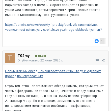
вариантов заезда в Тюмень. Дорога пройдет от развязки на
улице Федюнинского, затем пересечет Червишевский тракт и
выйдет к Московскому тракту у поселка Гусево.
https://dorinfo.ru/news/obekty-i-proekty/bank-vtb-rassmatrivaet-
vozmozhnost-uchastiya-v-stroitelstve-yuzhnogo-obkhoda-tyumeni/
1
T02my
18 400
Опубликовано
22 июня 2025 г.
Новый Южный обход Тюмени построят к 2028 году. И сделают
проезд по нему платным
Строительство нового Южного обхода Тюмени, который станет
частью федеральной трассы М-12, начнется в следующем, 2026
году. Об этом сегодня, 19 июня, на ПМЭФ заявил губернатор
Александр Моор. По его словам, возможным это станет с
использованием механизмов внебюджетных финансов,
концессии.