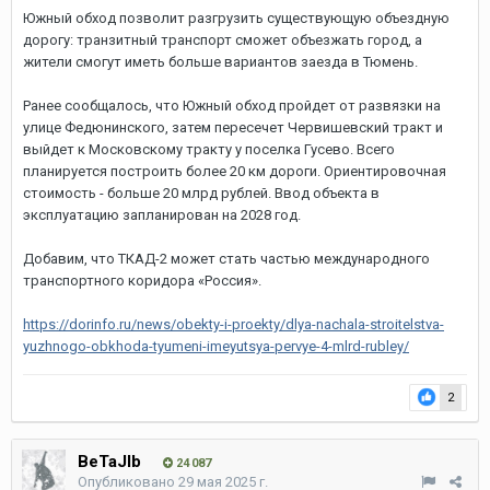
Южный обход позволит разгрузить существующую объездную
дорогу: транзитный транспорт сможет объезжать город, а
жители смогут иметь больше вариантов заезда в Тюмень.
Ранее сообщалось, что Южный обход пройдет от развязки на
улице Федюнинского, затем пересечет Червишевский тракт и
выйдет к Московскому тракту у поселка Гусево. Всего
планируется построить более 20 км дороги. Ориентировочная
стоимость - больше 20 млрд рублей. Ввод объекта в
эксплуатацию запланирован на 2028 год.
Добавим, что ТКАД-2 может стать частью международного
транспортного коридора «Россия».
https://dorinfo.ru/news/obekty-i-proekty/dlya-nachala-stroitelstva-
yuzhnogo-obkhoda-tyumeni-imeyutsya-pervye-4-mlrd-rubley/
2
BeTaJIb
24 087
Опубликовано
29 мая 2025 г.