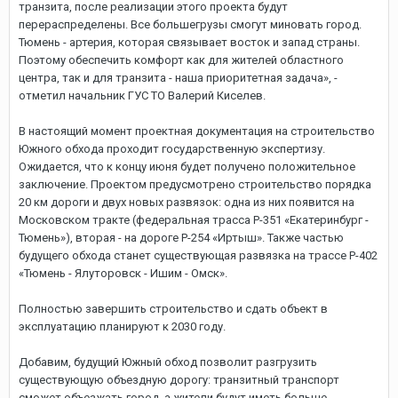
транзита, после реализации этого проекта будут
перераспределены. Все большегрузы смогут миновать город.
Тюмень - артерия, которая связывает восток и запад страны.
Поэтому обеспечить комфорт как для жителей областного
центра, так и для транзита - наша приоритетная задача», -
отметил начальник ГУС ТО Валерий Киселев.
В настоящий момент проектная документация на строительство
Южного обхода проходит государственную экспертизу.
Ожидается, что к концу июня будет получено положительное
заключение. Проектом предусмотрено строительство порядка
20 км дороги и двух новых развязок: одна из них появится на
Московском тракте (федеральная трасса Р-351 «Екатеринбург -
Тюмень»), вторая - на дороге Р-254 «Иртыш». Также частью
будущего обхода станет существующая развязка на трассе Р-402
«Тюмень - Ялуторовск - Ишим - Омск».
Полностью завершить строительство и сдать объект в
эксплуатацию планируют к 2030 году.
Добавим, будущий Южный обход позволит разгрузить
существующую объездную дорогу: транзитный транспорт
сможет объезжать город, а жители будут иметь больше