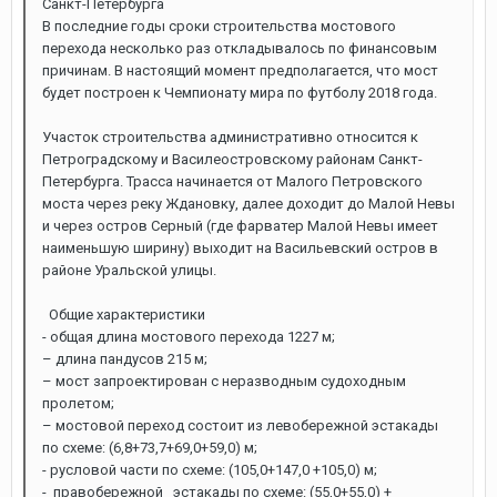
Санкт-Петербурга
В последние годы сроки строительства мостового
перехода несколько раз откладывалось по финансовым
причинам. В настоящий момент предполагается, что мост
будет построен к Чемпионату мира по футболу 2018 года.
Участок строительства административно относится к
Петроградскому и Василеостровскому районам Санкт-
Петербурга. Трасса начинается от Малого Петровского
моста через реку Ждановку, далее доходит до Малой Невы
и через остров Серный (где фарватер Малой Невы имеет
наименьшую ширину) выходит на Васильевский остров в
районе Уральской улицы.
Общие характеристики
- общая длина мостового перехода 1227 м;
– длина пандусов 215 м;
– мост запроектирован с неразводным судоходным
пролетом;
– мостовой переход состоит из левобережной эстакады
по схеме: (6,8+73,7+69,0+59,0) м;
- русловой части по схеме: (105,0+147,0 +105,0) м;
- правобережной эстакады по схеме: (55,0+55,0) +