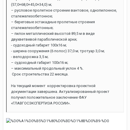
(57,0+68,0+45,0+34,0) м;
– русловое пролетное строение вантовое, однопилонное,
сталежелезобетонное;
– береговые эстакадные пролетные строения
сталежелезобетонные;
– пилон металлический высотой 89,5 м в виде
двухветвевой параболической арки;
- судоходный габарит 100х16 м;
- ширина сооружения (6 полос) 37,0 м; тротуар 3,0 м;
- велодорожка 3,5 м;
– судоходный габарит 100х16 м;
– максимальный продольный уклон 4 %.
Срок строительства 22 месяца.
На текущий момент корректировка проектной
документации завершена. Актуализированный проект
получил положительное заключение ФАУ
«ГЛАВГОСЭКСПЕРТИЗА РОССИИ».