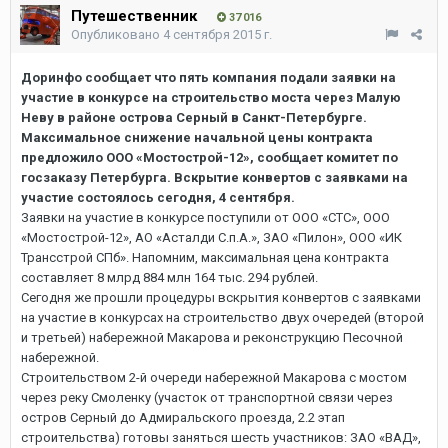
Путешественник
37 016
Опубликовано
4 сентября 2015 г.
Доринфо сообщает что пять компания подали заявки на
участие в конкурсе на строительство моста через Малую
Неву в районе острова Серный в Санкт-Петербурге.
Максимальное снижение начальной цены контракта
предложило ООО «Мостострой-12», сообщает комитет по
госзаказу Петербурга. Вскрытие конвертов с заявками на
участие состоялось сегодня, 4 сентября.
Заявки на участие в конкурсе поступили от ООО «СТС», ООО
«Мостострой-12», АО «Асталди С.п.А.», ЗАО «Пилон», ООО «ИК
Трансстрой СПб». Напомним, максимальная цена контракта
составляет 8 млрд 884 млн 164 тыс. 294 рублей.
Сегодня же прошли процедуры вскрытия конвертов с заявками
на участие в конкурсах на строительство двух очередей (второй
и третьей) набережной Макарова и реконструкцию Песочной
набережной.
Строительством 2-й очереди набережной Макарова с мостом
через реку Смоленку (участок от транспортной связи через
остров Серный до Адмиральского проезда, 2.2 этап
строительства) готовы заняться шесть участников: ЗАО «ВАД»,