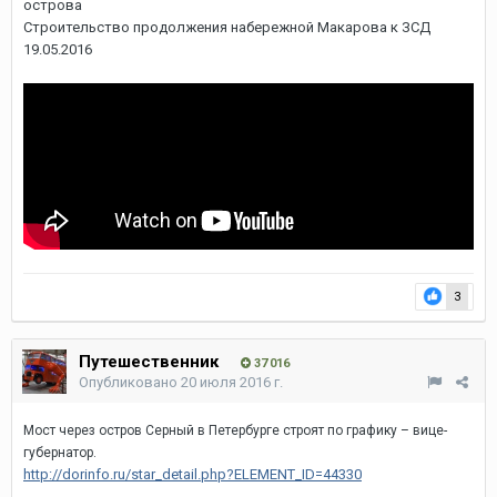
острова
Строительство продолжения набережной Макарова к ЗСД
19.05.2016
3
Путешественник
37 016
Опубликовано
20 июля 2016 г.
Мост через остров Серный в Петербурге строят по графику – вице-
губернатор.
http://dorinfo.ru/star_detail.php?ELEMENT_ID=44330