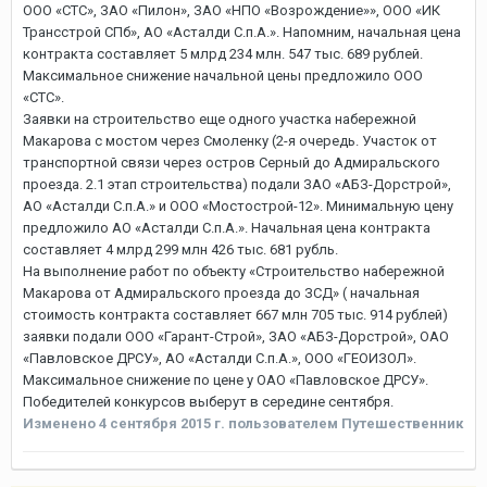
ООО «СТС», ЗАО «Пилон», ЗАО «НПО «Возрождение»», ООО «ИК
Трансстрой СПб», АО «Асталди С.п.А.». Напомним, начальная цена
контракта составляет 5 млрд 234 млн. 547 тыс. 689 рублей.
Максимальное снижение начальной цены предложило ООО
«СТС».
Заявки на строительство еще одного участка набережной
Макарова с мостом через Смоленку (2-я очередь. Участок от
транспортной связи через остров Серный до Адмиральского
проезда. 2.1 этап строительства) подали ЗАО «АБЗ-Дорстрой»,
АО «Асталди С.п.А.» и ООО «Мостострой-12». Минимальную цену
предложило АО «Асталди С.п.А.». Начальная цена контракта
составляет 4 млрд 299 млн 426 тыс. 681 рубль.
На выполнение работ по объекту «Строительство набережной
Макарова от Адмиральского проезда до ЗСД» ( начальная
стоимость контракта составляет 667 млн 705 тыс. 914 рублей)
заявки подали ООО «Гарант-Строй», ЗАО «АБЗ-Дорстрой», ОАО
«Павловское ДРСУ», АО «Асталди С.п.А.», ООО «ГЕОИЗОЛ».
Максимальное снижение по цене у ОАО «Павловское ДРСУ».
Победителей конкурсов выберут в середине сентября.
Изменено
4 сентября 2015 г.
пользователем Путешественник