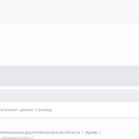
матривает данную страницу
егиональные дороги Московской области
Архив
т «Шереметьево»)