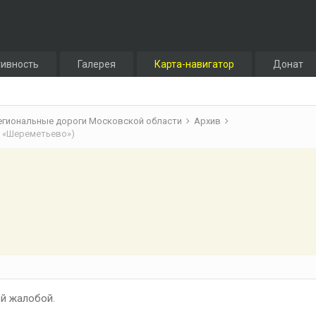
тивность
Галерея
Карта-навигатор
Донат
егиональные дороги Московской области
Архив
т «Шереметьево»)
й жалобой.