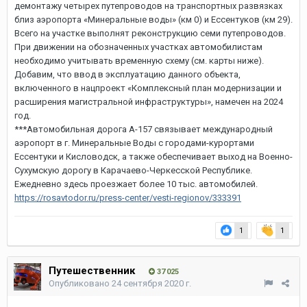
демонтажу четырех путепроводов на транспортных развязках
близ аэропорта «Минеральные воды» (км 0) и Ессентуков (км 29).
Всего на участке выполнят реконструкцию семи путепроводов.
При движении на обозначенных участках автомобилистам
необходимо учитывать временную схему (см. карты ниже).
Добавим, что ввод в эксплуатацию данного объекта,
включенного в нацпроект «Комплексный план модернизации и
расширения магистральной инфраструктуры», намечен на 2024
год.
***Автомобильная дорога А-157 связывает международный
аэропорт в г. Минеральные Воды с городами-курортами
Ессентуки и Кисловодск, а также обеспечивает выход на Военно-
Сухумскую дорогу в Карачаево-Черкесской Республике.
Ежедневно здесь проезжает более 10 тыс. автомобилей.
https://rosavtodor.ru/press-center/vesti-regionov/333391
1
1
Путешественник
37 025
Опубликовано
24 сентября 2020 г.