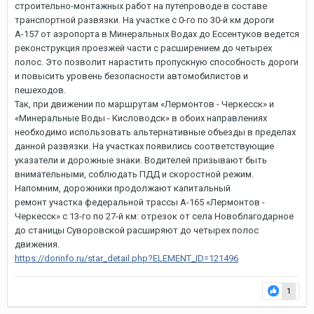
строительно-монтажных работ на путепроводе в составе
транспортной развязки. На участке с 0-го по 30-й км дороги
А-157 от аэропорта в Минеральных Водах до Ессентуков ведется
реконструкция проезжей части с расширением до четырех
полос. Это позволит нарастить пропускную способность дороги
и повысить уровень безопасности автомобилистов и
пешеходов.
Так, при движении по маршрутам «Лермонтов - Черкесск» и
«Минеральные Воды - Кисловодск» в обоих направлениях
необходимо использовать альтернативные объезды в пределах
данной развязки. На участках появились соответствующие
указатели и дорожные знаки. Водителей призывают быть
внимательными, соблюдать ПДД и скоростной режим.
Напомним, дорожники продолжают капитальный
ремонт участка федеральной трассы А-165 «Лермонтов -
Черкесск» с 13-го по 27-й км: отрезок от села Новоблагодарное
до станицы Суворовской расширяют до четырех полос
движения.
https://dorinfo.ru/star_detail.php?ELEMENT_ID=121496
1