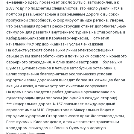
ежедневно здесь проезжает около 20 тыc. автомобилей, а к
2033 году, по подсчетам специалистов, это число увеличится в
полтора раза. Безопасные и современные дороги с высокой
пропускной способностью формируют имидж региона. Уверен,
что реализация проекта реконструкции станет дополнительным
стимулом для развития внутреннего туризма на Ставрополье, в
Кабардино-Балкарии и Карачаево-Черкесии, – отметил
начальник ФКУ Упрдор «Кавказ» Руслан Лечхаджиев.
На объекте устроят более 16 км линий электроосвещения,
свыше 29 км железобетонного и почти 50 км осевого и краевого
барьерного ограждения. А близ жилой застройки – более 2 км
шумозащитных экранов и четыре автобусные остановки. В
целях сохранения благоприятных экологических условий
курортной зоны дорожники высадят более 300 саженцев белой
акации и ясеня, а также устроят очистные сооружения.
На время производства работ движение организовано по
существующим двум полосам (по одной в каждую сторону).
*** Федеральная дорога А-157 связывает международный
аэропорт имени М.Ю. Лермонтова в Минеральных Водах с
городами-курортами Ставропольского края: Железноводском,
Ессентуками и Кисловодском, а также является транзитным
коридором с выходом на Военно-Сухумскую дорогу в
Карачаево-Черкесии.