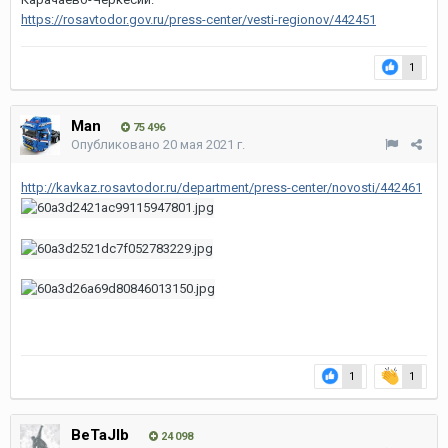
https://rosavtodor.gov.ru/press-center/vesti-regionov/442451
1
Man
75 496
Опубликовано
20 мая 2021 г.
http://kavkaz.rosavtodor.ru/department/press-center/novosti/442461
1
1
BeTaJIb
24 098