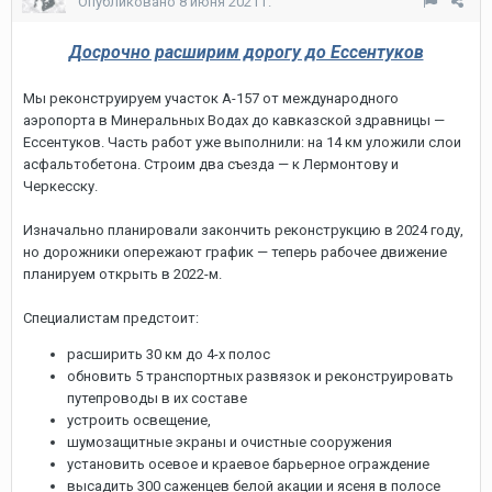
Опубликовано
8 июня 2021 г.
Досрочно расширим дорогу до Ессентуков
Мы реконструируем участок А-157 от международного
аэропорта в Минеральных Водах до кавказской здравницы —
Ессентуков. Часть работ уже выполнили: на 14 км уложили слои
асфальтобетона. Строим два съезда — к Лермонтову и
Черкесску.
Изначально планировали закончить реконструкцию в 2024 году,
но дорожники опережают график — теперь рабочее движение
планируем открыть в 2022-м.
Специалистам предстоит:
расширить 30 км до 4-х полос
обновить 5 транспортных развязок и реконструировать
путепроводы в их составе
устроить освещение,
шумозащитные экраны и очистные сооружения
установить осевое и краевое барьерное ограждение
высадить 300 саженцев белой акации и ясеня в полосе