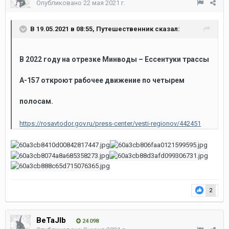
Опубликовано
22 мая 2021 г.
В 19.05.2021 в 08:55,
Путешественник
сказал:
В 2022 году на отрезке Минводы – Ессентуки трассы
А-157 откроют рабочее движение по четырем
полосам.
https://rosavtodor.gov.ru/press-center/vesti-regionov/442451
2
BeTaJIb
24 098