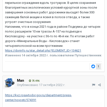
перильное ограждение вдоль тротуаров. В целях сохранения
благоприятных экологических условий курортной зоны после
завершения основных работ дорожники высадят более 300
саженцев белой акации и ясеня в полосе отвода, а также
устроят очистные сооружения.
Напомним, что в конце 2021 года в районе Подкумка до четырех
полос расширили 10 км трассы А-157 на подъезде к
Кисловодску - на участке с 36-го по 46-й км. По итогам работ
дорога «Минеральные Воды - Кисловодск» станет
четырехполосной на всем протяжении.
https://dorinfo.ru/star_detail.php?ELEMENT_ID=134621
Изменено
14 октября 2022 г.
пользователем Путешественник
1
Man
75 496
Опубликовано
17 октября 2022 г.
https://kvz.rosavtodor.gov.ru/department/press-
center/novosti/574391