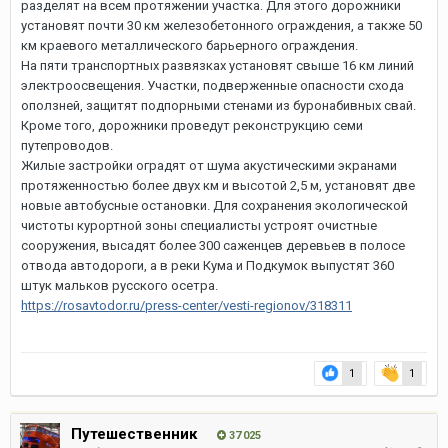
разделят на всем протяжении участка. Для этого дорожники
установят почти 30 км железобетонного ограждения, а также 50
км краевого металлического барьерного ограждения.
На пяти транспортных развязках установят свыше 16 км линий
электроосвещения. Участки, подверженные опасности схода
оползней, защитят подпорными стенами из буронабивных свай.
Кроме того, дорожники проведут реконструкцию семи
путепроводов.
Жилые застройки оградят от шума акустическими экранами
протяженностью более двух км и высотой 2,5 м, установят две
новые автобусные остановки. Для сохранения экологической
чистоты курортной зоны специалисты устроят очистные
сооружения, высадят более 300 саженцев деревьев в полосе
отвода автодороги, а в реки Кума и Подкумок выпустят 360
штук мальков русского осетра.
https://rosavtodor.ru/press-center/vesti-regionov/318311
1
1
Путешественник
37 025