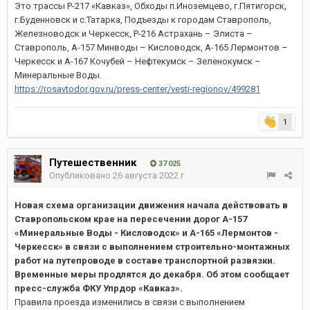
Это трассы Р-217 «Кавказ», Обходы п.Иноземцево, г.Пятигорск,
г.Буденновск и с.Татарка, Подъезды к городам Ставрополь,
Железноводск и Черкесск, Р-216 Астрахань – Элиста –
Ставрополь, А-157 Минводы – Кисловодск, А-165 Лермонтов –
Черкесск и А-167 Кочубей – Нефтекумск – Зеленокумск –
Минеральные Воды.
https://rosavtodor.gov.ru/press-center/vesti-regionov/499281
1
Путешественник
37 025
Опубликовано
26 августа 2022 г.
Новая схема организации движения начала действовать в
Ставропольском крае на пересечении дорог А-157
«Минеральные Воды - Кисловодск» и А-165 «Лермонтов -
Черкесск» в связи с выполнением строительно-монтажных
работ на путепроводе в составе транспортной развязки.
Временные меры продлятся до декабря. Об этом сообщает
пресс-служба ФКУ Упрдор «Кавказ».
Правила проезда изменились в связи с выполнением