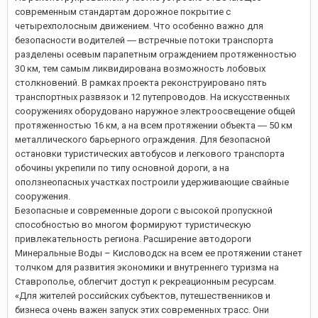
современным стандартам дорожное покрытие с
четырехполосным движением. Что особенно важно для
безопасности водителей ― встречные потоки транспорта
разделены осевым парапетным ограждением протяженностью
30 км, тем самым ликвидирована возможность лобовых
столкновений. В рамках проекта реконструировано пять
транспортных развязок и 12 путепроводов. На искусственных
сооружениях оборудовано наружное электроосвещение общей
протяженностью 16 км, а на всем протяжении объекта ― 50 км
металлического барьерного ограждения. Для безопасной
остановки туристических автобусов и легкового транспорта
обочины укрепили по типу основной дороги, а на
оползнеопасных участках построили удерживающие свайные
сооружения.
Безопасные и современные дороги с высокой пропускной
способностью во многом формируют туристическую
привлекательность региона. Расширение автодороги
Минеральные Воды – Кисловодск на всем ее протяжении станет
толчком для развития экономики и внутреннего туризма на
Ставрополье, облегчит доступ к рекреационным ресурсам.
«Для жителей российских субъектов, путешественников и
бизнеса очень важен запуск этих современных трасс. Они