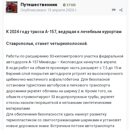
Путешественник
37 025
Опубликовано
13 апреля 2020 г.
К 2024 году трасса А-157, ведущая к лечебным курортам
Ставрополья, станет четырехполосной.
Работы по расширению 30-километрового участка федеральной
автодороги А-157 Минводы – Кисловодск начнутся в апреле.
В ходе работ на объекте проезжую часть расширят с 7,5 до 15 м.
Верхний слой покрытия автодороги устроят из высокопрочного
щебеночно-мастичного асфальтобетона. Для безопасной
остановки туристских автобусов и легкового транспорта
дорожники укрепят обочины на ширину 2 м. Кроме того, на
объекте отремонтируют 53 водопропускные трубы, укрепят
откосы насыпи георешеткой и неткаными синтетическими
материалами.
Для обеспечения безопасности здесь нанесут разметку
термопластиком со светоотражающими шариками и установят
новые дорожные знаки. Встречные потоки автотранспорта