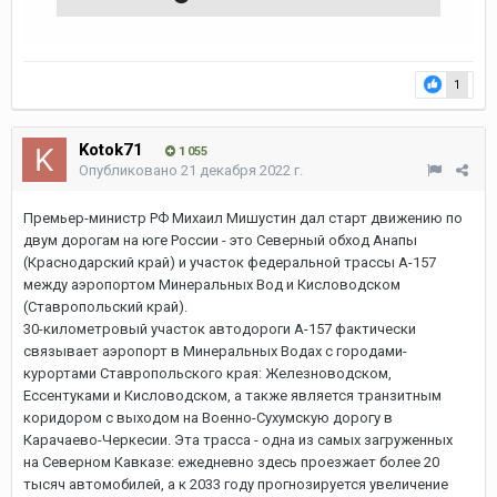
1
Kotok71
1 055
Опубликовано
21 декабря 2022 г.
Премьер-министр РФ Михаил Мишустин дал старт движению по
двум дорогам на юге России - это Северный обход Анапы
(Краснодарский край) и участок федеральной трассы А-157
между аэропортом Минеральных Вод и Кисловодском
(Ставропольский край).
30-километровый участок автодороги А-157 фактически
связывает аэропорт в Минеральных Водах с городами-
курортами Ставропольского края: Железноводском,
Ессентуками и Кисловодском, а также является транзитным
коридором с выходом на Военно-Сухумскую дорогу в
Карачаево-Черкесии. Эта трасса - одна из самых загруженных
на Северном Кавказе: ежедневно здесь проезжает более 20
тысяч автомобилей, а к 2033 году прогнозируется увеличение