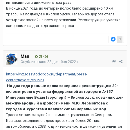
интенсивности движения в два раза.
В конце 2021 года до четырех полос было расширено 10 км
трассы на подъезде к Кисловодску. Теперь же дорога стала
четырехполосной на всем протяжении. Реконструкцию участка
завершили на два года раньше срока.
3
Man
75 496
Опубликовано
22 декабря 2022 г.
https://kvz.rosavtodor.gov.ru/department/press-
center/novosti/591921
На два года раньше срока завершили реконструкцию 30-
километрового участка федеральной автодороги А-157
Минеральные Воды (аэропорт) – Кисловодск, соединяющей
международный аэропорт имени М.Ю. Лермонтова с
городами-курортами Кавказских Минеральных Вод.
Трасса является одной из самых загруженных на Северном
Кавказе: ежедневно здесь проезжает более 20 тыс.
автомобилей, а к 2033 году интенсивность движения увеличится