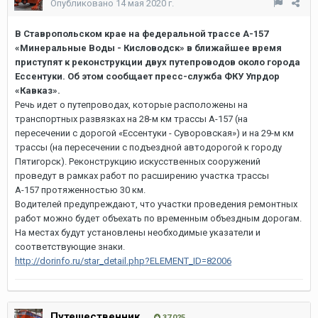
Опубликовано
14 мая 2020 г.
В Ставропольском крае на федеральной трассе А-157
«Минеральные Воды - Кисловодск» в ближайшее время
приступят к реконструкции двух путепроводов около города
Ессентуки. Об этом сообщает пресс-служба ФКУ Упрдор
«Кавказ».
Речь идет о путепроводах, которые расположены на
транспортных развязках на 28-м км трассы А-157 (на
пересечении с дорогой «Ессентуки - Суворовская») и на 29-м км
трассы (на пересечении с подъездной автодорогой к городу
Пятигорск). Реконструкцию искусственных сооружений
проведут в рамках работ по расширению участка трассы
А-157 протяженностью 30 км.
Водителей предупреждают, что участки проведения ремонтных
работ можно будет объехать по временным объездным дорогам.
На местах будут установлены необходимые указатели и
соответствующие знаки.
http://dorinfo.ru/star_detail.php?ELEMENT_ID=82006
Путешественник
37 025