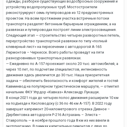
одежды, разборке существующих водосбросных сооружений и
устройству водопропускных труб. Мостостроители
реконструируют семь путепроводов из 12 предусмотренных
проектом. На всем протяжении участка встречные потоки
транспорта разделят бетонным барьерным ограждением, а на
развязках и путепроводах построят линии электроосвещения.
Следующий этап — строительство четырех разворотных петель,
переустройство транспортной развязки по типу «полный
клеверный лист» на пересечении с автодорогой А-165
Лермонтов – Черкесск. Всего работы проведут на пяти
разноуровневых транспортных развязках.
— Ежедневно по А-157 проезжает около 20 тыс. автомобилей, а
через 10 лет, по подсчетам специалистов, интенсивность
движения здесь увеличится до 30 тыс. Наша приоритетная
задача — обеспечить безопасность и комфорт жителей и гостей
Кавминвод на популярном туристическом маршруте, — отметил
начальник ФКУ Упрдор «Кавказ» Александр Лукашук.
В конце 2021 года до четырех полос движения расширили 10 км
на подъезде к Кисловодску (с 36 по 46 км А-157). В 2022 году
завершат капремонт 20-километрового отрезка Дивное –
Дербентовка автодороги Р-216 Астрахань – Элиста –
Ставрополь — в ноябре прошлого года 8 км из них ввели в
эксплуатацию. В рамках капитальных ремонтов с двух до