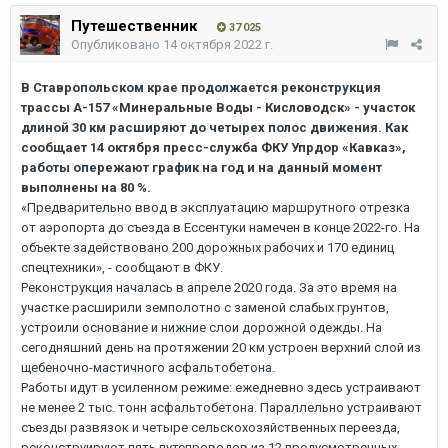
Путешественник
37 025
Опубликовано
14 октября 2022 г.
В Ставропольском крае продолжается реконструкция
трассы А-157 «Минеральные Воды - Кисловодск» - участок
длиной 30 км расширяют до четырех полос движения. Как
сообщает 14 октября пресс-служба ФКУ Упрдор «Кавказ»,
работы опережают график на год и на данный момент
выполнены на 80 %.
«Предварительно ввод в эксплуатацию маршрутного отрезка
от аэропорта до съезда в Ессентуки намечен в конце 2022-го. На
объекте задействовано 200 дорожных рабочих и 170 единиц
спецтехники», - сообщают в ФКУ.
Реконструкция началась в апреле 2020 года. За это время на
участке расширили земполотно с заменой слабых грунтов,
устроили основание и нижние слои дорожной одежды. На
сегодняшний день на протяжении 20 км устроен верхний слой из
щебеночно-мастичного асфальтобетона.
Работы идут в усиленном режиме: ежедневно здесь устраивают
не менее 2 тыс. тонн асфальтобетона. Параллельно устраивают
съезды развязок и четыре сельскохозяйственных переезда,
реконструируют пять путепроводов из 12 предусмотренных