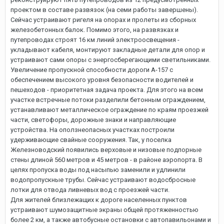
проектом в составе развязок (на семи работы завершены).
Сейчас устраивают ригеля на опорах и пролеты из сборных
железобетонных балок. Помимо этого, на развязках и
путепроводах строят 16 км линий электроосвещения -
укладывают кабеля, монтируют закладные детали для опор и
устраивают сами опоры с энергосберегающими светильниками.
Увеличение пропускной способности дороги А-157 с
обеспечением высокого уровня безопасности водителей и
пешеходов - приоритетная задача проекта. Для этого на всем
участке встречные потоки разделили бетонным ограждением,
устанавливают металлическое ограждение по краям проезжей
части, светофоры, дорожные знаки и направляющие
устройства. На оползнеопасных участках построили
удерживающие свайные сооружения. Так, у поселка
Железноводский появились верховые и низовые подпорные
стены длиной 560 метров и 45 метров - в районе аэропорта. В
целях пропуска воды под насыпью заменили и удлинили
водопропускные трубы. Сейчас устраивают водосбросные
лотки для отвода ливневых вод с проезжей части.
Для жителей близлежащих к дороге населенных пунктов
устраивают шумозащитные экраны общей протяженностью
более 2 км, а также автобусные остановки с автопавильонами и