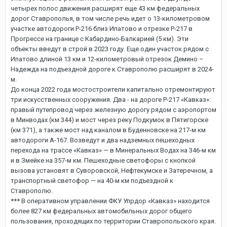
четырех полос движения расширят еще 43 км федеральных
дорог Ставрополья, в том числе речь идет о 13-километровом
участке автодороги Р-216 близ Ипатово и отрезке Р-217 в
Прогрессе на границе с Кабардино-Балкарией (5 км). Эти
объекты введут в строй в 2023 году. Еще один участок рядом с
Ипатово длиной 13 км и 12-километровый отрезок Демино –
Надежда на подъездной дороге к Ставрополю расширят в 2024-
м.
До конца 2022 года мостостроители капитально отремонтируют
три искусственных сооружения. Два - на дороге Р-217 «Кавказ»:
правый путепровод через железную дорогу рядом с аэропортом
в Минводах (км 344) и мост через реку Подкумок в Пятигорске
(км 371), а также мост над каналом в Буденновске на 217-м км
автодороги А-167. Возведут и два надземных пешеходных
перехода на трассе «Кавказ» — в Минеральных Водах на 346-м км
и в Змейке на 357-м км. Пешеходные светофоры с кнопкой
вызова установят в Суворовской, Нефтекумске и Затеречном, а
транспортный светофор — на 40-м км подъездной к
Ставрополю.
*** В оперативном управлении ФКУ Упрдор «Кавказ» находится
более 827 км федеральных автомобильных дорог общего
пользования, проходящих по территории Ставропольского края.