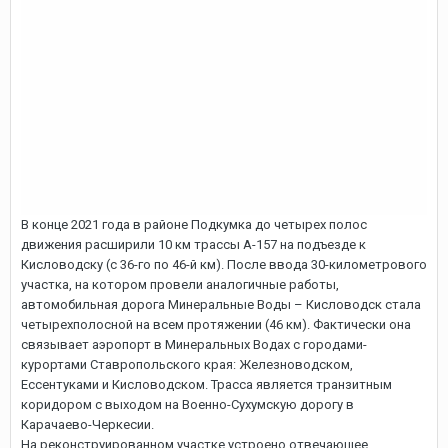
В конце 2021 года в районе Подкумка до четырех полос
движения расширили 10 км трассы А-157 на подъезде к
Кисловодску (с 36-го по 46-й км). После ввода 30-километрового
участка, на котором провели аналогичные работы,
автомобильная дорога Минеральные Воды – Кисловодск стала
четырехполосной на всем протяжении (46 км). Фактически она
связывает аэропорт в Минеральных Водах с городами-
курортами Ставропольского края: Железноводском,
Ессентуками и Кисловодском. Трасса является транзитным
коридором с выходом на Военно-Сухумскую дорогу в
Карачаево-Черкесии.
На реконструированном участке устроено отвечающее