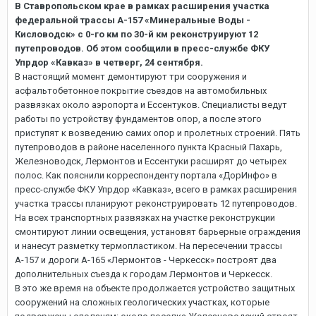
В Ставропольском крае в рамках расширения участка
федеральной трассы А-157 «Минеральные Воды -
Кисловодск» с 0-го км по 30-й км реконструируют 12
путепроводов. Об этом сообщили в пресс-службе ФКУ
Упрдор «Кавказ» в четверг, 24 сентября.
В настоящий момент демонтируют три сооружения и
асфальтобетонное покрытие съездов на автомобильных
развязках около аэропорта и Ессентуков. Специалисты ведут
работы по устройству фундаментов опор, а после этого
приступят к возведению самих опор и пролетных строений. Пять
путепроводов в районе населенного пункта Красный Пахарь,
Железноводск, Лермонтов и Ессентуки расширят до четырех
полос. Как пояснили корреспонденту портала «ДорИнфо» в
пресс-службе ФКУ Упрдор «Кавказ», всего в рамках расширения
участка трассы планируют реконструировать 12 путепроводов.
На всех транспортных развязках на участке реконструкции
смонтируют линии освещения, установят барьерные ограждения
и нанесут разметку термопластиком. На пересечении трассы
А-157 и дороги А-165 «Лермонтов - Черкесск» построят два
дополнительных съезда к городам Лермонтов и Черкесск.
В это же время на объекте продолжается устройство защитных
сооружений на сложных геологических участках, которые