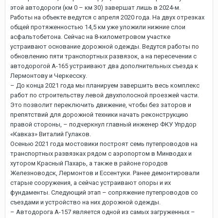
этой автодороги (км 0 – км 30) завершат лишь в 2024-м.
Работы на объекте ведутся с апреля 2020 года. На двух отрезках
общей протяженностью 14,5 км уже уложили нижние слои
асфальтобетона. Сейчас на 8-километровом участке
устраивают основание дорожной одежды. Ведутся работы по
обновлению пяти транспортных развязок, а на пересечении с
автодорогой А-165 устраивают два дополнительных съезда к
Лермонтову и Черкесску.
– До конца 2021 года мы планируем завершить весь комплекс
работ по строительству левой двухполосной проезжей части.
Это позволит переключить движение, чтобы без заторов и
препятствий для дорожной техники начать реконструкцию
правой стороны, – подчеркнул главный инженер ФКУ Упрдор
«Кавказ» Виталий Гулаков.
Осенью 2021 года мостовики построят семь путепроводов на
транспортных развязках рядом с аэропортом в Минводах и
хутором Красный Пахарь, а также в районе городов
Железноводск, Лермонтов и Ессентуки. Ранее демонтировали
старые сооружения, а сейчас устраивают опоры и их
фундаменты. Следующий этап – сопряжение путепроводов со
съездами и устройство на них дорожной одежды.
– Автодорога А-157 является одной из самых загруженных –