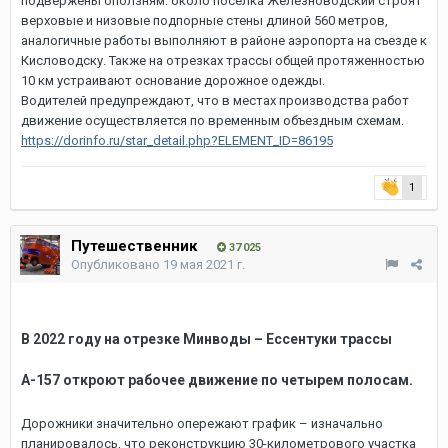
подвержены оползням: около поселка Железноводский строят
верховые и низовые подпорные стены длиной 560 метров,
аналогичные работы выполняют в районе аэропорта на съезде к
Кисловодску. Также на отрезках трассы общей протяженностью
10 км устраивают основание дорожное одежды.
Водителей предупреждают, что в местах производства работ
движение осуществляется по временным объездным схемам.
https://dorinfo.ru/star_detail.php?ELEMENT_ID=86195
1
Путешественник
37 025
Опубликовано
19 мая 2021 г.
В 2022 году на отрезке Минводы – Ессентуки трассы
А-157 откроют рабочее движение по четырем полосам.
Дорожники значительно опережают график – изначально
планировалось, что реконструкцию 30-километрового участка