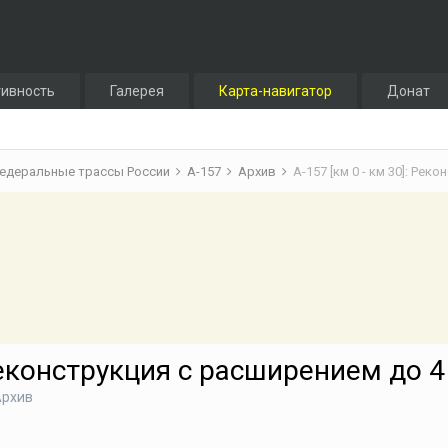
тивность
Галерея
Карта-навигатор
Донат
едеральные трассы России
А-157
Архив
А-157 [км 0 - км 30]: Ре
 Реконструкция с расширением до 4
Архив