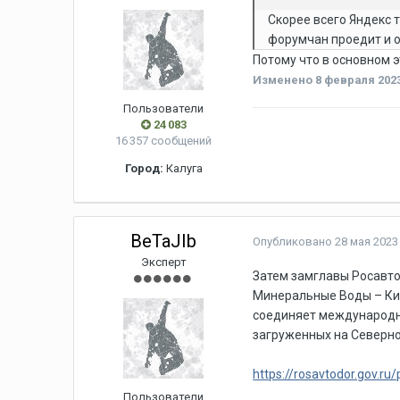
Скорее всего Яндекс 
форумчан проедит и 
Потому что в основном 
Изменено
8 февраля 2023
Пользователи
24 083
16 357 сообщений
Город:
Калуга
BeTaJIb
Опубликовано
28 мая 2023 
Эксперт
Затем замглавы Росавт
Минеральные Воды – Кис
соединяет международны
загруженных на Северно
https://rosavtodor.gov.ru
Пользователи