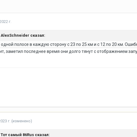
2022 г.
,
AlexSchneider
сказал:
одной полосе в каждую сторону с 23 по 25 км и с 12 по 20 км. Ошиб
пит, заметил последнее время они долго тянут с отображением за
023 г.
(изменено)
,
Тот самый 86Rus
сказал: