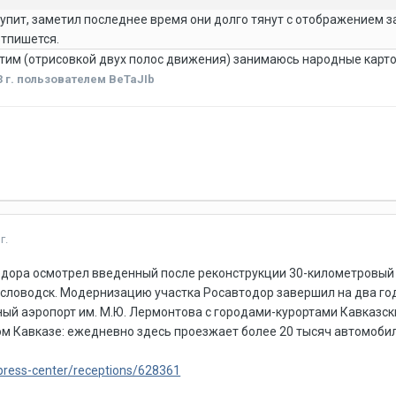
тупит, заметил последнее время они долго тянут с отображением 
отпишется.
этим (отрисовкой двух полос движения) занимаюсь народные карт
 г.
пользователем BeTaJIb
г.
одора осмотрел введенный после реконструкции 30-километровый
ловодск. Модернизацию участка Росавтодор завершил на два года
й аэропорт им. М.Ю. Лермонтова с городами-курортами Кавказск
м Кавказе: ежедневно здесь проезжает более 20 тысяч автомоби
/press-center/receptions/628361