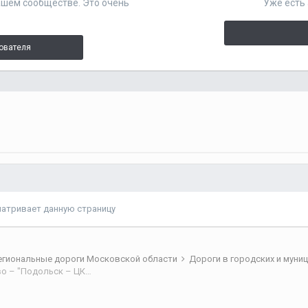
ашем сообществе. Это очень
Уже есть 
зователя
матривает данную страницу
егиональные дороги Московской области
Дороги в городских и муни
Строительство а/д «М-4 (г. Видное) – западное Домодедово – "Подольск – ЦКАД"» (от а/д «М-2 – Федюково» до а/д «М-2 – Павловское») в г.о. Подольск