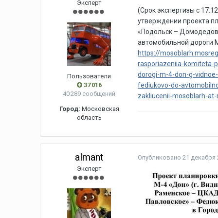
Эксперт
(Срок экспертизы с 17.1
утверждении проекта пл
«Подольск – Домодедов
автомобильной дороги М
https://mosoblarh.mosre
rasporiazeniia-komiteta-po
dorogi-m-4-don-g-vidno
Пользователи
37 016
fediukovo-do-avtomobilno
40 289 сообщений
zakliucenii-mosoblarh-at
Город:
Московская
область
almant
Опубликовано
21 декабря 
Эксперт