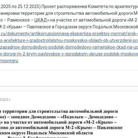
2.2025 по 25.12.2025) Проект распоряжения Комитета по архитекту
анировки территории для строительства автомобильной дороги М-
о – Раменское –
ЦКАД
» на участке от автомобильной дороги «М-
-2 «Крым» – Павловское в Городском округе Подольск Московской
g.ru/dokumenty/antikorrupcionnaya-ekspertiza-proektov-normat/srok
-arxitekture-i-gradostroitelstvu-moskovskoi-oblasti-ob-utverzdenii-proek
e-zapadnoe-domodedovo-podolsk-domodedovo-ramenskoe-ckad-na-ucas
i-dorogi-m-2-krym-pavlovskoe-v-gorodskom-okruge-podolsk-moskovskoi
-mosregru
2025 г.