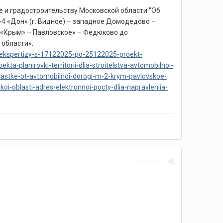
ре и градостроительству Московской области "Об
4 «Дон» (г. Видное) – западное Домодедово –
2 «Крым» – Павловское» – Федюково до
 области».
-ekspertizy-s-17122025-po-25122025-proekt-
ta-planirovki-territorii-dlia-stroitelstva-avtomobilnoi-
tke-ot-avtomobilnoi-dorogi-m-2-krym-pavlovskoe-
-oblasti-adres-elektronnoi-pocty-dlia-napravleniia-
Жалоба