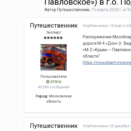
Павловское») в г.о. П
Автор
Путешественник
,
15 марта 2024 г.
в
По
Путешественник
Опубликовано
15 марта 202
Эксперт
Распоряжение Мособларх
дороги М-4 «Дон» (г. В
«М-2 «Крым» – Павловск
области".
https://mosoblarh.mosre
Пользователи
37 016
40 289 сообщений
Город:
Московская
область
Путешественник
Опубликовано
20 декабря 