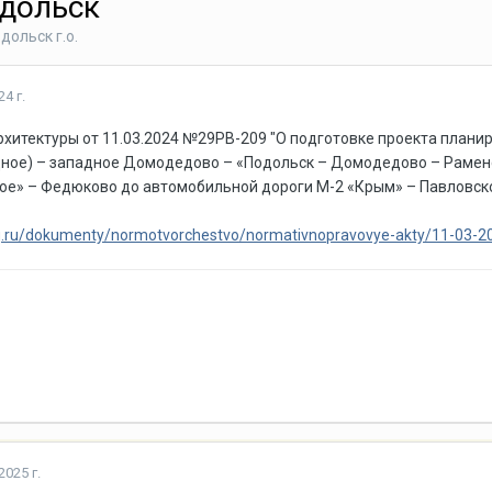
одольск
дольск г.о.
4 г.
итектуры от 11.03.2024 №29РВ-209 "О подготовке проекта плани
идное) – западное Домодедово – «Подольск – Домодедово – Рамен
ое» – Федюково до автомобильной дороги М-2 «Крым» – Павловско
g.ru/dokumenty/normotvorchestvo/normativnopravovye-akty/11-03-20
2025 г.