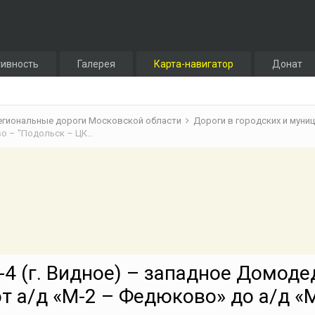
тивность
Галерея
Карта-навигатор
Донат
егиональные дороги Московской области
Дороги в городских и муни
Строительство а/д «М-4 (г. Видное) – западное Домодедово – "Подольск – ЦКАД"» (от а/д «М-2 – Федюково» до а/д «М-2 – Павловское») в г.о. Подольск
-4 (г. Видное) – западное Домоде
т а/д «М-2 – Федюково» до а/д «