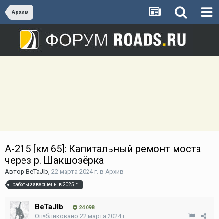
Архив
А-215 [км 65]: Капитальный ремонт моста
через р. Шакшозёрка
Автор
BeTaJIb
,
22 марта 2024 г.
в
Архив
работы завершены в 2025 г.
BeTaJIb
24 098
Опубликовано
22 марта 2024 г.