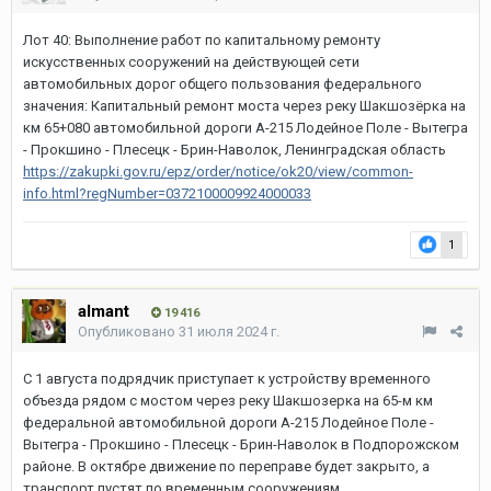
Лот 40: Выполнение работ по капитальному ремонту
искусственных сооружений на действующей сети
автомобильных дорог общего пользования федерального
значения: Капитальный ремонт моста через реку Шакшозёрка на
км 65+080 автомобильной дороги А-215 Лодейное Поле - Вытегра
- Прокшино - Плесецк - Брин-Наволок, Ленинградская область
https://zakupki.gov.ru/epz/order/notice/ok20/view/common-
info.html?regNumber=0372100009924000033
1
almant
19 416
Опубликовано
31 июля 2024 г.
С 1 августа подрядчик приступает к устройству временного
объезда рядом с мостом через реку Шакшозерка на 65-м км
федеральной автомобильной дороги А-215 Лодейное Поле -
Вытегра - Прокшино - Плесецк - Брин-Наволок в Подпорожском
районе. В октябре движение по переправе будет закрыто, а
транспорт пустят по временным сооружениям.