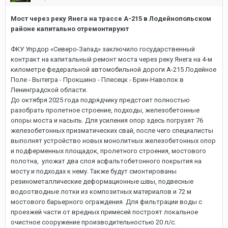
Мост через реку Янега на трассе А-215 в Лодейнопольском
районе капитально отремонтируют
ФКУ Упрдор «Северо-Запад» заключило государственный
контракт на капитальный ремонт моста через реку Янега на 4-м
километре федеральной автомобильной дороги А-215 Лодейное
Поле - Вытегра - Прокшино - Плесецк - Брин-Наволок в
Ленинградской области.
До октября 2025 года подрядчику предстоит полностью
разобрать пролетное строение, подходы, железобетонные
опоры моста и насыпь. Для усиления опор здесь погрузят 76
железобетонных призматических свай, после чего специалисты
выполнят устройство новых монолитных железобетонных опор
и подферменных площадок, пролетного строения, мостового
полотна, уложат два слоя асфальтобетонного покрытия на
мосту и подходах к нему. Также будут смонтированы
резинометаллические деформационные швы, подвесные
водоотводные лотки из композитных материалов и 72 м
мостового барьерного ограждения. Для фильтрации воды с
проезжей части от вредных примесей построят локальное
очистное сооружение производительностью 20 л/с.