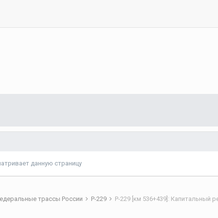
матривает данную страницу
едеральные трассы России
Р-229
Р-229 [км 536+439]: Капитальный 