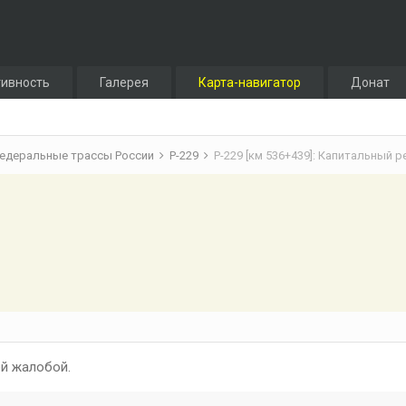
тивность
Галерея
Карта-навигатор
Донат
едеральные трассы России
Р-229
Р-229 [км 536+439]: Капитальный 
й жалобой.