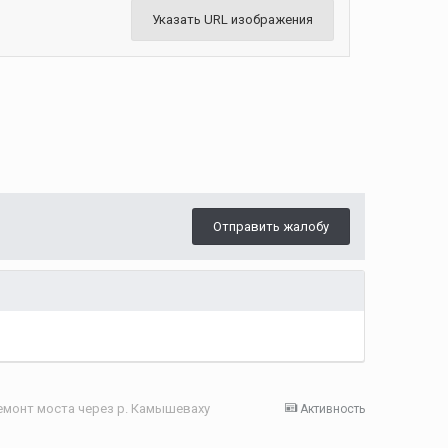
Указать URL изображения
Отправить жалобу
ремонт моста через р. Камышеваху
Активность