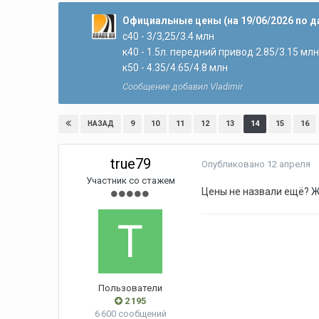
Официальные цены (на 19/06/2026 по 
с40 - 3/3,25/3.4 млн
к40 - 1.5л. передний привод 2.85/3.15 млн
к50 - 4.35/4.65/4.8 млн
Сообщение добавил Vladimir
9
10
11
12
13
14
15
16
НАЗАД
true79
Опубликовано
12 апреля
Участник со стажем
Цены не назвали ещё? Ж
Пользователи
2 195
6 600 сообщений