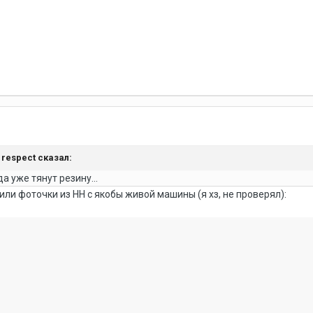
,
respect
сказал:
а уже тянут резину...
ли фоточки из НН с якобы живой машины (я хз, не проверял):