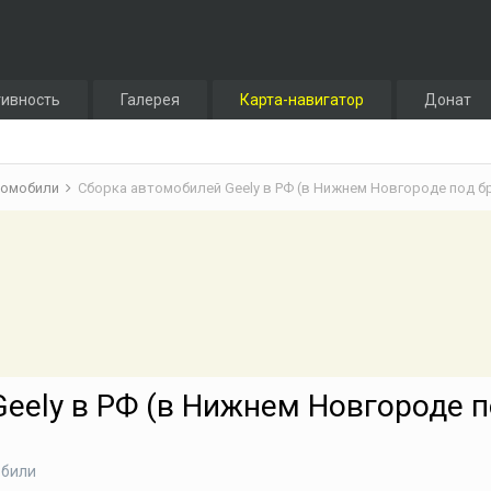
тивность
Галерея
Карта-навигатор
Донат
томобили
Сборка автомобилей Geely в РФ (в Нижнем Новгороде под б
eely в РФ (в Нижнем Новгороде 
обили