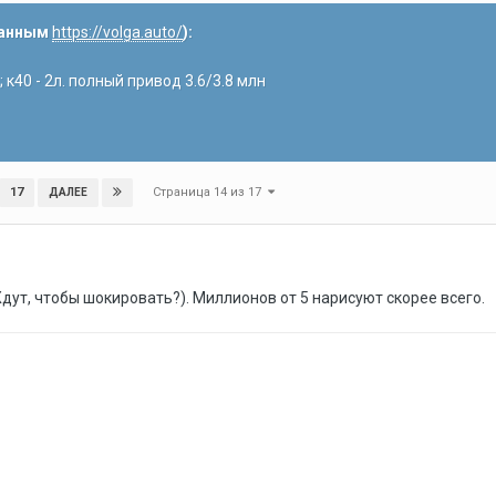
данным
https://volga.auto/
):
; к40 - 2л. полный привод 3.6/3.8 млн
Страница 14 из 17
17
ДАЛЕЕ
дут, чтобы шокировать?). Миллионов от 5 нарисуют скорее всего.