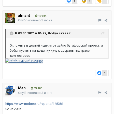
3
1
1
almant
19 384
Опубликовано
3 июня
В 03.06.2026 в 06:27,
Bodya
сказал:
Отложить в долгий ящик этот хайпо бутафорский проект, а
бабки пустить на доделку кучу федеральных трасс
долгостроев.
1
Man
75 480
Опубликовано
3 июня
https://www.mobrep.ru/reports/148381
02.06.2026