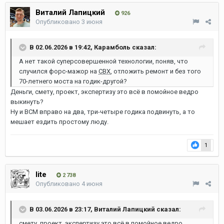
Виталий Лапицкий
926
Опубликовано
3 июня
В 02.06.2026 в 19:42,
Карамболь
сказал:
А нет такой суперсовершенной технологии, поняв, что
случился форс-мажор на
СВХ
, отложить ремонт и без того
70-летнего моста на годик-другой?
Деньги, смету, проект, экспертизу это всё в помойное ведро
выкинуть?
Ну и ВСМ вправо на два, три-четыре годика подвинуть, а то
мешает ездить простому люду.
1
lite
2 738
Опубликовано
4 июня
В 03.06.2026 в 23:17,
Виталий Лапицкий
сказал:
смету, проект, экспертизу это всё в помойное ведро