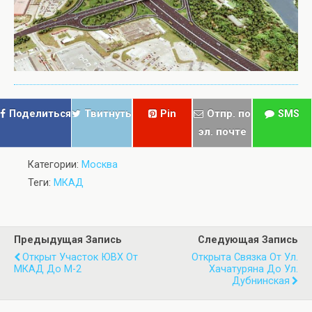
Поделиться
Твитнуть
Pin
Отпр. по
SMS
эл. почте
Категории:
Москва
Теги:
МКАД
Предыдущая Запись
Следующая Запись
Открыт Участок ЮВХ От
Открыта Связка От Ул.
МКАД До М-2
Хачатуряна До Ул.
Дубнинская