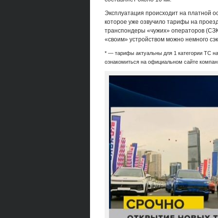
Эксплуатация происходит на платной о
которое уже озвучило тарифы на проезд.
транспондеры «чужих» операторов (СЗКК
«своим» устройством можно немного сэк
* — тарифы актуальны для 1 категории ТС н
ознакомиться на официальном сайте компан