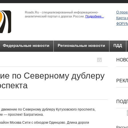
О прое
Roads.Ru - специализированный информационно-
аналитический портал о дорогах России.
Подробнее...
Карта-
ФОРУ
Федеральные новости
Региональные новости
ПДД
НОВО
ие по Северному дублеру
РЕК
оспекта
ПОД
 движение по Северному дублеру Кутузовского проспекта,
ие — проспект Багратиона.
район Москва Сити с обходом Одинцово. Длина дороги
Рассыл