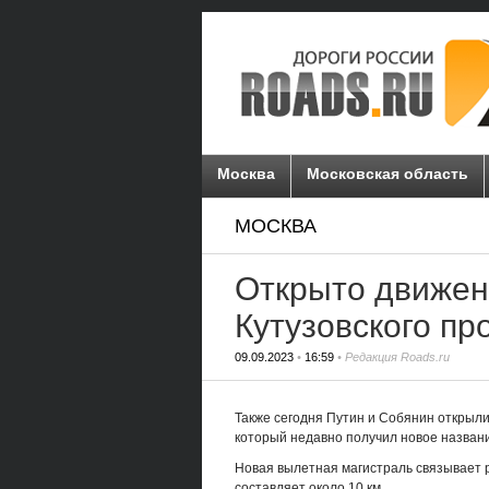
Москва
Московская область
МОСКВА
Открыто движен
Кутузовского пр
09.09.2023
•
16:59
• Редакция Roads.ru
Также сегодня Путин и Собянин открыли
который недавно получил новое назван
Новая вылетная магистраль связывает 
составляет около 10 км.