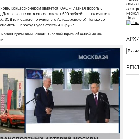
самых 
снове. Концессионером является ОАО «Главная дорога»,
электр
несколь
 Для легковых авто он составляет 600 рублей* за наличные и
На дан
, ЗСД или самого популярного Автодоровского). Только со
ономить — проезд будет стоить 416 руб.*
а момент публикации новости. С полной тарифной сеткой можно
АРХ
ии.
Архивы
РЕКЛ