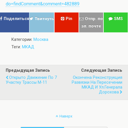
do=findComment&comment=482889
Поделиться
Твитнуть
Pin
Отпр. по
SMS
эл. почте
Категории:
Москва
Теги:
МКАД
Предыдущая Запись
Следующая Запись
Открыто Движение По 7
Окончена Реконструкция
Участку Трассы М-11
Развязки На Пересечении
МКАД И Ул.Генерала
Дорохова
Наверх