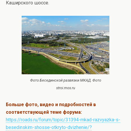
Каширского шоссе.
Фото Бесединской развязки МКАД. Фото
stroi.mos.ru
Больше фото, видео и подробностей в
соответствующей теме форума:
https://roads.ru/forum/topic/31394-mkad-razvyazka-s-
besedinskim-shosse-otkryto-dvizhenie/?