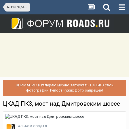
А-113 "ЦКАД"
ВНИМАНИЕ! В галерею можно загружать ТОЛЬКО свои
фотографии. Репост чужих фото запрещен!
ЦКАД ПК3, мост над Дмитровским шоссе
АЛЬБОМ СОЗДАЛ