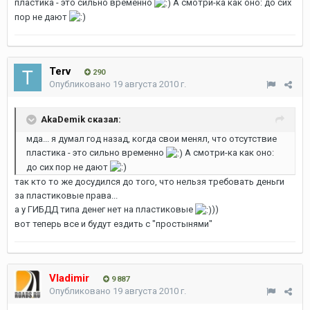
пластика - это сильно временно
А смотри-ка как оно: до сих
пор не дают
Terv
290
Опубликовано
19 августа 2010 г.
AkaDemik сказал:
мда... я думал год назад, когда свои менял, что отсутствие
пластика - это сильно временно
А смотри-ка как оно:
до сих пор не дают
так кто то же досудился до того, что нельзя требовать деньги
за пластиковые права...
а у ГИБДД типа денег нет на пластиковые
))
вот теперь все и будут ездить с "простынями"
Vladimir
9 887
Опубликовано
19 августа 2010 г.