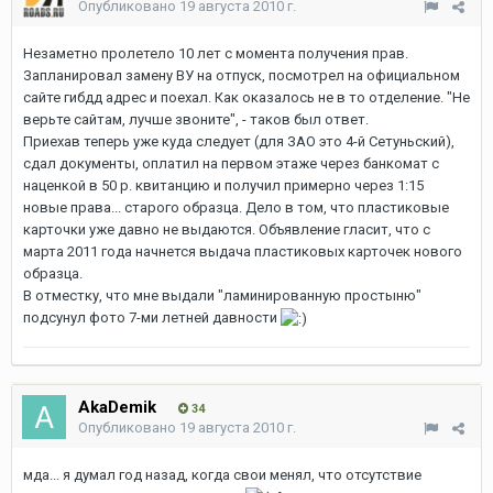
Опубликовано
19 августа 2010 г.
Незаметно пролетело 10 лет с момента получения прав.
Запланировал замену ВУ на отпуск, посмотрел на официальном
сайте гибдд адрес и поехал. Как оказалось не в то отделение. "Не
верьте сайтам, лучше звоните", - таков был ответ.
Приехав теперь уже куда следует (для ЗАО это 4-й Сетуньский),
сдал документы, оплатил на первом этаже через банкомат с
наценкой в 50 р. квитанцию и получил примерно через 1:15
новые права... старого образца. Дело в том, что пластиковые
карточки уже давно не выдаются. Объявление гласит, что с
марта 2011 года начнется выдача пластиковых карточек нового
образца.
В отместку, что мне выдали "ламинированную простыню"
подсунул фото 7-ми летней давности
AkaDemik
34
Опубликовано
19 августа 2010 г.
мда... я думал год назад, когда свои менял, что отсутствие